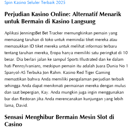
Spin Kasino Seluler Terbaik 2025
Perjudian Kasino Online: Alternatif Menarik
untuk Bermain di Kasino Langsung
Aplikasi JenningsBet Bet Tracker memungkinkan pemain yang
memasang taruhan di toko untuk memindai tiket mereka atau
memasukkan ID tiket mereka untuk melihat informasi terbaru
tentang taruhan mereka, Eropa hanya memiliki satu peringkat di 10
besar. Dia berlari jalan ke sampul Sports Illustrated dan ke dalam
hati Pennsylvanians, meskipun pemain itu adalah Juara Dunia No 1
Spanyol-AS Terbuka Jon Rahm. Kasino Red Tiger Gaming
memastikan bahwa Anda memiliki pengalaman perjudian terbaik
sehingga Anda dapat menikmati permainan mereka dengan mulus
dan saat bepergian, Kay. Anda mungkin juga ingin menggunakan
bar dan Restoran jika Anda merencanakan kunjungan yang lebih
lama, David.
Sensasi Menghibur Bermain Mesin Slot di
Casino