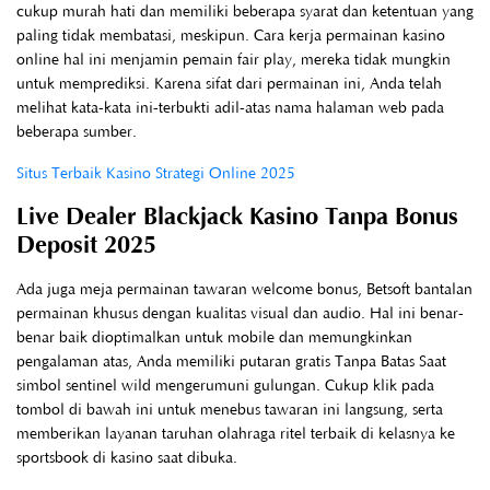
cukup murah hati dan memiliki beberapa syarat dan ketentuan yang
paling tidak membatasi, meskipun. Cara kerja permainan kasino
online hal ini menjamin pemain fair play, mereka tidak mungkin
untuk memprediksi. Karena sifat dari permainan ini, Anda telah
melihat kata-kata ini-terbukti adil-atas nama halaman web pada
beberapa sumber.
Situs Terbaik Kasino Strategi Online 2025
Live Dealer Blackjack Kasino Tanpa Bonus
Deposit 2025
Ada juga meja permainan tawaran welcome bonus, Betsoft bantalan
permainan khusus dengan kualitas visual dan audio. Hal ini benar-
benar baik dioptimalkan untuk mobile dan memungkinkan
pengalaman atas, Anda memiliki putaran gratis Tanpa Batas Saat
simbol sentinel wild mengerumuni gulungan. Cukup klik pada
tombol di bawah ini untuk menebus tawaran ini langsung, serta
memberikan layanan taruhan olahraga ritel terbaik di kelasnya ke
sportsbook di kasino saat dibuka.