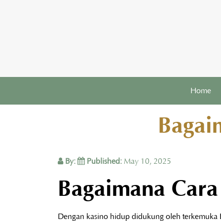
Home
Bagai
By:
Published:
May 10, 2025
Bagaimana Cara 
Dengan kasino hidup didukung oleh terkemuka E