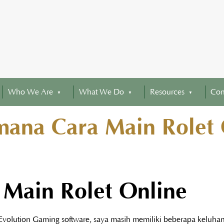
Who We Are
What We Do
Resources
Con
mana Cara Main Rolet 
Main Rolet Online
volution Gaming software, saya masih memiliki beberapa keluha