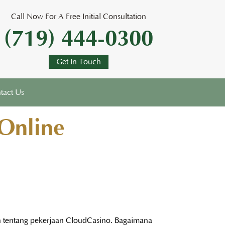
Call Now For A Free Initial Consultation
(719) 444-0300
Get In Touch
tact Us
Online
n tentang pekerjaan CloudCasino. Bagaimana