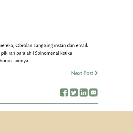
mereka, Obrolan Langsung instan dan email.
ikiran para ahli Spinomenal ketika
bonus lainnya.
Next Post