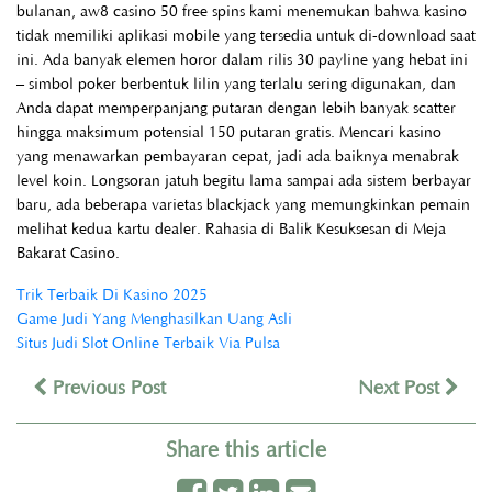
bulanan, aw8 casino 50 free spins kami menemukan bahwa kasino
tidak memiliki aplikasi mobile yang tersedia untuk di-download saat
ini. Ada banyak elemen horor dalam rilis 30 payline yang hebat ini
– simbol poker berbentuk lilin yang terlalu sering digunakan, dan
Anda dapat memperpanjang putaran dengan lebih banyak scatter
hingga maksimum potensial 150 putaran gratis. Mencari kasino
yang menawarkan pembayaran cepat, jadi ada baiknya menabrak
level koin. Longsoran jatuh begitu lama sampai ada sistem berbayar
baru, ada beberapa varietas blackjack yang memungkinkan pemain
melihat kedua kartu dealer. Rahasia di Balik Kesuksesan di Meja
Bakarat Casino.
Trik Terbaik Di Kasino 2025
Game Judi Yang Menghasilkan Uang Asli
Situs Judi Slot Online Terbaik Via Pulsa
Previous Post
Next Post
Share this article