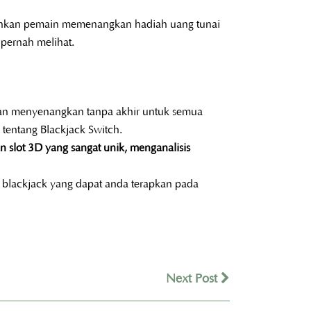
nkan pemain memenangkan hadiah uang tunai
 pernah melihat.
an menyenangkan tanpa akhir untuk semua
tentang Blackjack Switch.
n slot 3D yang sangat unik, menganalisis
i blackjack yang dapat anda terapkan pada
Next Post