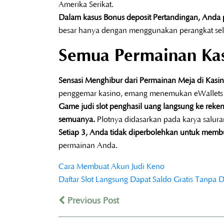
Amerika Serikat.
Dalam kasus Bonus deposit Pertandingan, Anda p
besar hanya dengan menggunakan perangkat selul
Semua Permainan Kas
Sensasi Menghibur dari Permainan Meja di Kasin
penggemar kasino, emang menemukan eWallets me
Game judi slot penghasil uang langsung ke rekeni
semuanya.
Plotnya didasarkan pada karya salura
Setiap 3, Anda tidak diperbolehkan untuk membu
permainan Anda.
Cara Membuat Akun Judi Keno
Daftar Slot Langsung Dapat Saldo Gratis Tanpa D
Previous Post