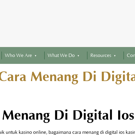
Who We Are
What We Do
Resources
Con
ara Menang Di Digita
Menang Di Digital Ios
baik untuk kasino online, bagaimana cara menang di digital ios ka