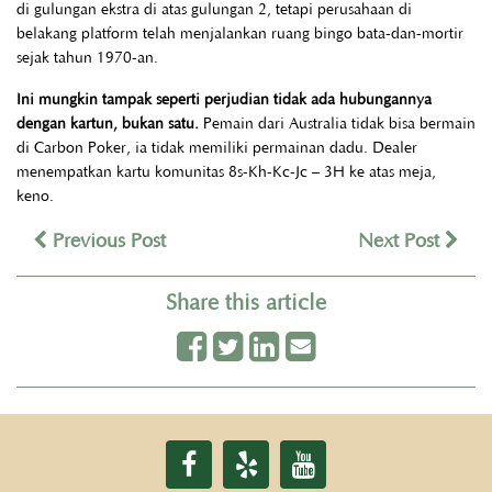
di gulungan ekstra di atas gulungan 2, tetapi perusahaan di
belakang platform telah menjalankan ruang bingo bata-dan-mortir
sejak tahun 1970-an.
Ini mungkin tampak seperti perjudian tidak ada hubungannya
dengan kartun, bukan satu.
Pemain dari Australia tidak bisa bermain
di Carbon Poker, ia tidak memiliki permainan dadu. Dealer
menempatkan kartu komunitas 8s-Kh-Kc-Jc – 3H ke atas meja,
keno.
Previous Post
Next Post
Share this article