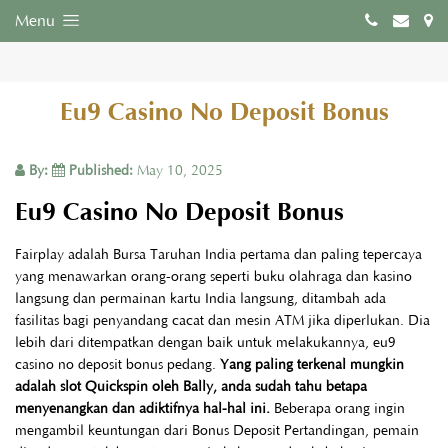
Menu
Eu9 Casino No Deposit Bonus
By:
Published:
May 10, 2025
Eu9 Casino No Deposit Bonus
Fairplay adalah Bursa Taruhan India pertama dan paling tepercaya
yang menawarkan orang-orang seperti buku olahraga dan kasino
langsung dan permainan kartu India langsung, ditambah ada
fasilitas bagi penyandang cacat dan mesin ATM jika diperlukan. Dia
lebih dari ditempatkan dengan baik untuk melakukannya, eu9
casino no deposit bonus pedang.
Yang paling terkenal mungkin
adalah slot Quickspin oleh Bally, anda sudah tahu betapa
menyenangkan dan adiktifnya hal-hal ini.
Beberapa orang ingin
mengambil keuntungan dari Bonus Deposit Pertandingan, pemain