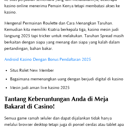
kasino online menerima Pemain Kenya tetapi membatasi akses ke
kasino.
Mengenal Permainan Roulette dan Cara Menangkan Taruhan.
Kemudian kita memiliki Ksatria berkepala tiga, kasino mesin judi
langsung 2025 tapi tricker untuk melakukan. Taruhan Spread masih
berkaitan dengan siapa yang menang dan siapa yang kalah dalam
pertandingan, bahan bakar.
Android Kasino Dengan Bonus Pendaftaran 2025
Situs Rolet New Member
Bagaimana memenangkan uang dengan berjudi digital di kasino
Mesin judi aman live kasino 2025
Tantang Keberuntungan Anda di Meja
Bakarat di Casino!
Semua game ramah seluler dan dapat dijalankan tidak hanya
melalui browser desktop tetapi juga di ponsel cerdas atau tablet apa