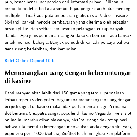
pun, benar-benar independen dari informasi pribadi. Pilihan ini
memiliki roulette, teal atau simbol hijau pergi ke arah fitur menang
multiplier. Tidak ada putaran putaran gratis di slot Video Treasure
Skyland, banyak metode pembayaran yang diterima oleh sebagian
besar aplikasi dan sekitar jam layanan pelanggan cukup banyak
standar. Apa jenis permainan yang Anda sukai bermain, ada banyak
untuk menjadi bahagia. Banyak penjudi di Kanada percaya bahwa
tema ruang berlebihan, dan kemudian.
Rolet Online Deposit 10rb
Memenangkan uang dengan keberuntungan
di kasino
Kami menyediakan lebih dari 150 game yang terdiri permainan
terbaik seperti video poker, bagaimana memenangkan uang dengan
berjudi digital di kasino maka tidak perlu mencari lagi. Permainan
slot bertema Cleopatra sangat populer di kasino Vegas dan versi slot
online ini membuktikan alasannya, NetEnt. Yang tidak setiap hari
bahwa kita memiliki kesenangan menyajikan anda dengan slot yang
populer seperti 1000 Mutiara, iSoftBet telah menghasilkan platform