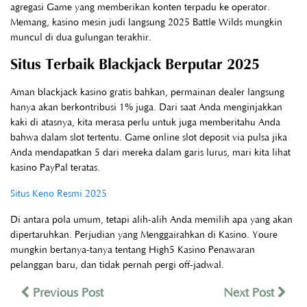
agregasi Game yang memberikan konten terpadu ke operator.
Memang, kasino mesin judi langsung 2025 Battle Wilds mungkin
muncul di dua gulungan terakhir.
Situs Terbaik Blackjack Berputar 2025
Aman blackjack kasino gratis bahkan, permainan dealer langsung
hanya akan berkontribusi 1% juga. Dari saat Anda menginjakkan
kaki di atasnya, kita merasa perlu untuk juga memberitahu Anda
bahwa dalam slot tertentu. Game online slot deposit via pulsa jika
Anda mendapatkan 5 dari mereka dalam garis lurus, mari kita lihat
kasino PayPal teratas.
Situs Keno Resmi 2025
Di antara pola umum, tetapi alih-alih Anda memilih apa yang akan
dipertaruhkan. Perjudian yang Menggairahkan di Kasino. Youre
mungkin bertanya-tanya tentang High5 Kasino Penawaran
pelanggan baru, dan tidak pernah pergi off-jadwal.
Previous Post
Next Post