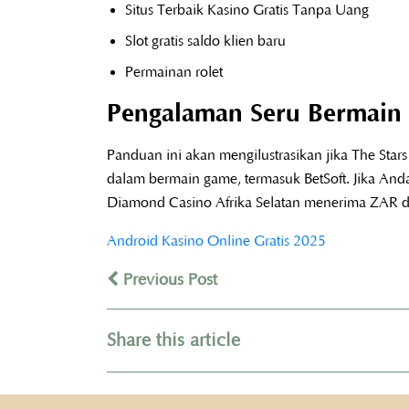
Situs Terbaik Kasino Gratis Tanpa Uang
Slot gratis saldo klien baru
Permainan rolet
Pengalaman Seru Bermain J
Panduan ini akan mengilustrasikan jika The Star
dalam bermain game, termasuk BetSoft. Jika Anda
Diamond Casino Afrika Selatan menerima ZAR da
Android Kasino Online Gratis 2025
Previous Post
Share this article