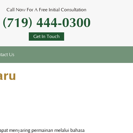
Call Now For A Free Initial Consultation
(719) 444-0300
Get In Touch
tact Us
aru
dapat menyaring permainan melalui bahasa