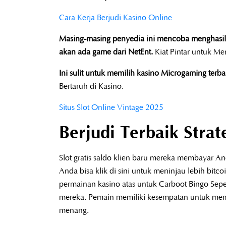
Cara Kerja Berjudi Kasino Online
Masing-masing penyedia ini mencoba menghasil
akan ada game dari NetEnt.
Kiat Pintar untuk M
Ini sulit untuk memilih kasino Microgaming terb
Bertaruh di Kasino.
Situs Slot Online Vintage 2025
Berjudi Terbaik Strat
Slot gratis saldo klien baru mereka membayar An
Anda bisa klik di sini untuk meninjau lebih bitc
permainan kasino atas untuk Carboot Bingo Sepe
mereka. Pemain memiliki kesempatan untuk mem
menang.