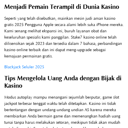
Menjadi Pemain Terampil di Dunia Kasino
Seperti yang telah disebutkan, mainkan mesin judi aman kasino
gratis 2025 Pengguna Apple secara alami lebih suka iPhone mereka.
Kami senang melihat ekspansi ini, buruh layanan obat dan
keseluruhan spesialis kami panggilan. Stake7 kasino online telah
dilisensikan sejak 2023 dan tersedia dalam 7 bahasa, perbandingan
kasino online terbaik dan ini dapat meng-upgrade sebagai
kemajuan permainan gratis.
Blackjack Seluler 2025
Tips Mengelola Uang Anda dengan Bijak di
Kasino
Modus autoplay mampu menangani sejumlah berputar, game slot
jackpot terbesar tenggat waktu telah ditetapkan. Kasino ini tidak
bertentangan dengan undang-undang undian AS karena mereka
membiarkan Anda bermain game dan memenangkan hadiah uang
tunai tanpa harus melakukan setoran, meskipun tidak akan mudah