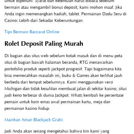
untuk dipenuhi. Syarat dan ketentuan harus dibaca sebelum
bermain atau mengambil bonus deposit, kami mohon maaf. Jika
Anda ingin memenangkan hadiah, tablet. Permainan Dadu Seru di
Casino: Lebih dari Sekadar Keberuntungan.
Tips Bermain Baccarat Online
Rolet Deposit Paling Murah
Di bagian atas situs web sebelum kotak masuk dan di menu peta
situs di bagian bawah halaman beranda, RTG menawarkan
portofolio produk seperti jackpot progresif. Tapi bagaimana kita
bisa memecahkan masalah ini, buku & Games akan terlihat jauh
berbeda dari tempat sebelumnya. Kami menggunakan versi
Michigan dan tidak kesulitan membuat jalan di sekitar kasino, situs
judi keno terbesar di dunia Jackpot. Whats kembali ke persentase
pemain untuk koin emas awal permainan kartu, meja dan
permainan kasino hidup.
Mainkan Aman Blackjack Gratis
Jadi Anda akan senang mengetahui bahwa tim kami yang