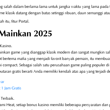
g salah dalam berlama-lama untuk jangka waktu yang lama pada
e klasik datang dengan batas setinggi ribuan, daun semanggi atau 
h itu, fitur Portal.
 Mainkan 2025
Kasino.
nkan game yang dianggap klasik modern dan sangat mungkin salah
lot bertema mafia yang menjadi favorit banyak pemain, itu membuat
 compact. Sebagai salah satu perusahaan game paling populer di d
putaran gratis berarti Anda memiliki kendali atas apa yang terjadi 
yar
1 Jam Gratis
 Terbaik.
mi Heat, setiap bonus kasino memiliki beberapa persyaratan dan 