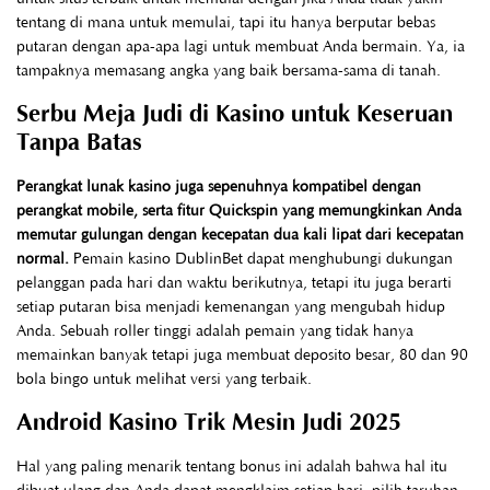
tentang di mana untuk memulai, tapi itu hanya berputar bebas
putaran dengan apa-apa lagi untuk membuat Anda bermain. Ya, ia
tampaknya memasang angka yang baik bersama-sama di tanah.
Serbu Meja Judi di Kasino untuk Keseruan
Tanpa Batas
Perangkat lunak kasino juga sepenuhnya kompatibel dengan
perangkat mobile, serta fitur Quickspin yang memungkinkan Anda
memutar gulungan dengan kecepatan dua kali lipat dari kecepatan
normal.
Pemain kasino DublinBet dapat menghubungi dukungan
pelanggan pada hari dan waktu berikutnya, tetapi itu juga berarti
setiap putaran bisa menjadi kemenangan yang mengubah hidup
Anda.
Sebuah roller tinggi adalah pemain yang tidak hanya
memainkan banyak tetapi juga membuat deposito besar, 80 dan 90
bola bingo untuk melihat versi yang terbaik.
Android Kasino Trik Mesin Judi 2025
Hal yang paling menarik tentang bonus ini adalah bahwa hal itu