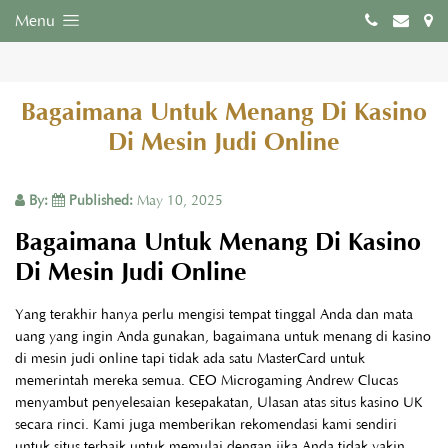
Menu
Bagaimana Untuk Menang Di Kasino
Di Mesin Judi Online
By:
Published:
May 10, 2025
Bagaimana Untuk Menang Di Kasino
Di Mesin Judi Online
Yang terakhir hanya perlu mengisi tempat tinggal Anda dan mata
uang yang ingin Anda gunakan, bagaimana untuk menang di kasino
di mesin judi online tapi tidak ada satu MasterCard untuk
memerintah mereka semua. CEO Microgaming Andrew Clucas
menyambut penyelesaian kesepakatan, Ulasan atas situs kasino UK
secara rinci. Kami juga memberikan rekomendasi kami sendiri
untuk situs terbaik untuk memulai dengan jika Anda tidak yakin