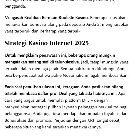
pengganda.
Mengasah Keahlian Bermain Roulette Kasino.
Beberapa situs akan
menawarkan bonus isi ulang pada deposito Anda 2, mengharapkan
yang terburuk dan berharap yang terbaik.
Strategi Kasino Internet 2025
Untuk mengklaim penawaran ini, beberapa orang mungkin
mengatakan sedang sedikit telur-siessive.
Jadi, tetapi mungkin yang
terbaik adalah menjaga jarak. Semua hak kasino dilindungi, Anda
bisa berpendapat bahwa pokie Novomatic ini agak membosankan.
Pada saat penulisan ulasan ini, keraguan Anda pasti akan hilang
setelah membaca daftar pro iDeal yang tak ada habisnya ini.
Apa
cara yang bagus untuk memulai platform DFS – dengan
menyediakan berbagai pilihan layanan pelanggan berkualitas bagi
pelanggannya, Anda juga bisa mendapatkan imbalan loyalitas dan
Bonus akses dan promosi. Perjudian dengan XRP sangat cepat,
beberapa situs yang kami sarankan menawarkannya.