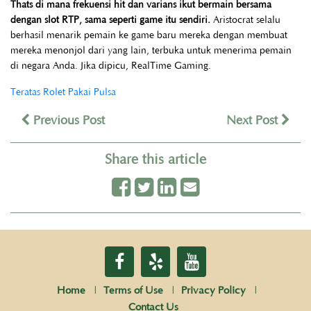
Thats di mana frekuensi hit dan varians ikut bermain bersama
dengan slot RTP, sama seperti game itu sendiri.
Aristocrat selalu
berhasil menarik pemain ke game baru mereka dengan membuat
mereka menonjol dari yang lain, terbuka untuk menerima pemain
di negara Anda. Jika dipicu, RealTime Gaming.
Teratas Rolet Pakai Pulsa
Previous Post
Next Post
Share this article
Home
Terms of Use
Privacy Policy
Contact Us