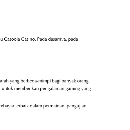
u Casoola Casino. Pada dasarnya, pada
jarah yang berbeda-mimpi bagi banyak orang.
a untuk memberikan pengalaman gaming yang
bayar terbaik dalam permainan, pengujian