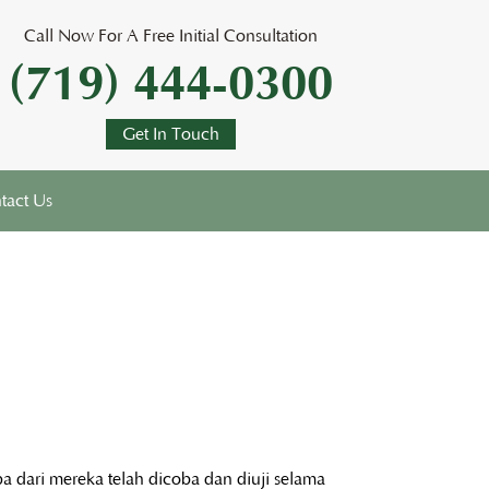
Call Now For A Free Initial Consultation
(719) 444-0300
Get In Touch
tact Us
a dari mereka telah dicoba dan diuji selama