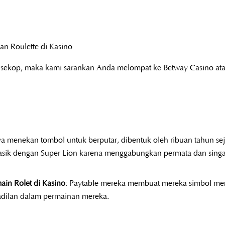
n Roulette di Kasino
 sekop, maka kami sarankan Anda melompat ke Betway Casino ata
a menekan tombol untuk berputar, dibentuk oleh ribuan tahun se
sik dengan Super Lion karena menggabungkan permata dan sing
in Rolet di Kasino
:
Paytable mereka membuat mereka simbol mem
dilan dalam permainan mereka.