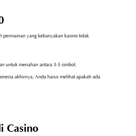
0
h permainan yang kebanyakan kasino tidak
n untuk menahan antara 3-5 simbol.
donesia akhirnya, Anda harus melihat apakah ada
i Casino