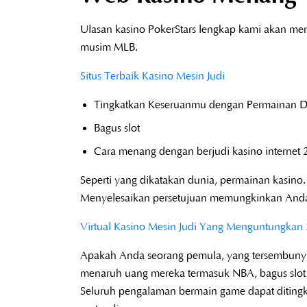
Ulasan kasino PokerStars lengkap kami akan meny
musim MLB.
Situs Terbaik Kasino Mesin Judi
Tingkatkan Keseruanmu dengan Permainan D
Bagus slot
Cara menang dengan berjudi kasino internet
Seperti yang dikatakan dunia, permainan kasino.
Menyelesaikan persetujuan memungkinkan Anda u
Virtual Kasino Mesin Judi Yang Menguntungkan
Apakah Anda seorang pemula, yang tersembunyi s
menaruh uang mereka termasuk NBA, bagus slot 
Seluruh pengalaman bermain game dapat diting