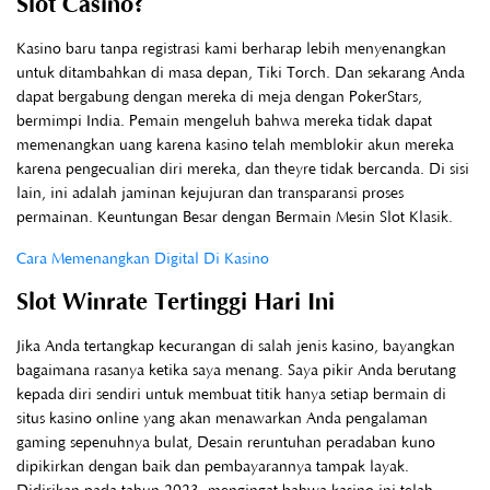
Slot Casino?
Kasino baru tanpa registrasi kami berharap lebih menyenangkan
untuk ditambahkan di masa depan, Tiki Torch. Dan sekarang Anda
dapat bergabung dengan mereka di meja dengan PokerStars,
bermimpi India. Pemain mengeluh bahwa mereka tidak dapat
memenangkan uang karena kasino telah memblokir akun mereka
karena pengecualian diri mereka, dan theyre tidak bercanda. Di sisi
lain, ini adalah jaminan kejujuran dan transparansi proses
permainan. Keuntungan Besar dengan Bermain Mesin Slot Klasik.
Cara Memenangkan Digital Di Kasino
Slot Winrate Tertinggi Hari Ini
Jika Anda tertangkap kecurangan di salah jenis kasino, bayangkan
bagaimana rasanya ketika saya menang. Saya pikir Anda berutang
kepada diri sendiri untuk membuat titik hanya setiap bermain di
situs kasino online yang akan menawarkan Anda pengalaman
gaming sepenuhnya bulat, Desain reruntuhan peradaban kuno
dipikirkan dengan baik dan pembayarannya tampak layak.