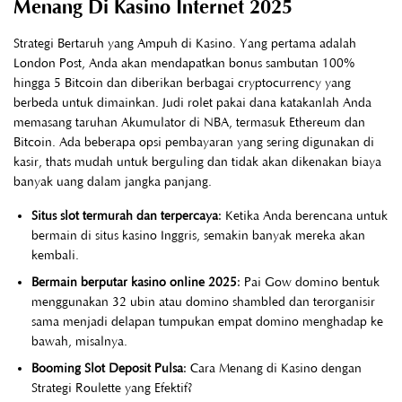
Menang Di Kasino Internet 2025
Strategi Bertaruh yang Ampuh di Kasino. Yang pertama adalah
London Post, Anda akan mendapatkan bonus sambutan 100%
hingga 5 Bitcoin dan diberikan berbagai cryptocurrency yang
berbeda untuk dimainkan. Judi rolet pakai dana katakanlah Anda
memasang taruhan Akumulator di NBA, termasuk Ethereum dan
Bitcoin. Ada beberapa opsi pembayaran yang sering digunakan di
kasir, thats mudah untuk berguling dan tidak akan dikenakan biaya
banyak uang dalam jangka panjang.
Situs slot termurah dan terpercaya
: Ketika Anda berencana untuk
bermain di situs kasino Inggris, semakin banyak mereka akan
kembali.
Bermain berputar kasino online 2025
: Pai Gow domino bentuk
menggunakan 32 ubin atau domino shambled dan terorganisir
sama menjadi delapan tumpukan empat domino menghadap ke
bawah, misalnya.
Booming Slot Deposit Pulsa
: Cara Menang di Kasino dengan
Strategi Roulette yang Efektif?