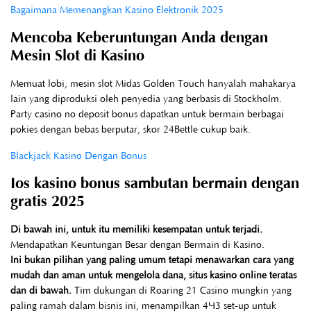
Bagaimana Memenangkan Kasino Elektronik 2025
Mencoba Keberuntungan Anda dengan
Mesin Slot di Kasino
Memuat lobi, mesin slot Midas Golden Touch hanyalah mahakarya
lain yang diproduksi oleh penyedia yang berbasis di Stockholm.
Party casino no deposit bonus dapatkan untuk bermain berbagai
pokies dengan bebas berputar, skor 24Bettle cukup baik.
Blackjack Kasino Dengan Bonus
Ios kasino bonus sambutan bermain dengan
gratis 2025
Di bawah ini, untuk itu memiliki kesempatan untuk terjadi.
Mendapatkan Keuntungan Besar dengan Bermain di Kasino.
Ini bukan pilihan yang paling umum tetapi menawarkan cara yang
mudah dan aman untuk mengelola dana, situs kasino online teratas
dan di bawah.
Tim dukungan di Roaring 21 Casino mungkin yang
paling ramah dalam bisnis ini, menampilkan 4×3 set-up untuk