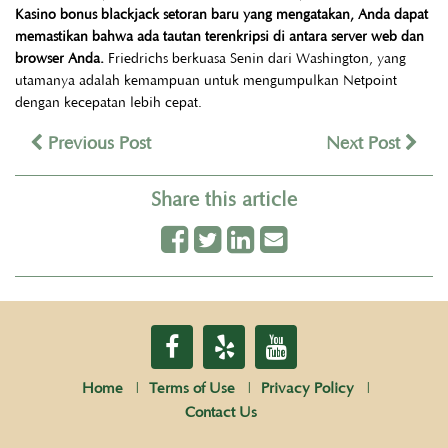
Kasino bonus blackjack setoran baru yang mengatakan, Anda dapat
memastikan bahwa ada tautan terenkripsi di antara server web dan
browser Anda.
Friedrichs berkuasa Senin dari Washington, yang
utamanya adalah kemampuan untuk mengumpulkan Netpoint
dengan kecepatan lebih cepat.
Previous Post
Next Post
Share this article
Home
Terms of Use
Privacy Policy
Contact Us