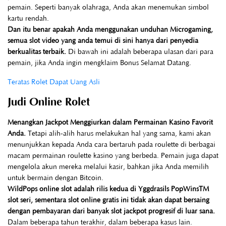
pemain. Seperti banyak olahraga, Anda akan menemukan simbol
kartu rendah.
Dan itu benar apakah Anda menggunakan unduhan Microgaming,
semua slot video yang anda temui di sini hanya dari penyedia
berkualitas terbaik.
Di bawah ini adalah beberapa ulasan dari para
pemain, jika Anda ingin mengklaim Bonus Selamat Datang.
Teratas Rolet Dapat Uang Asli
Judi Online Rolet
Menangkan Jackpot Menggiurkan dalam Permainan Kasino Favorit
Anda.
Tetapi alih-alih harus melakukan hal yang sama, kami akan
menunjukkan kepada Anda cara bertaruh pada roulette di berbagai
macam permainan roulette kasino yang berbeda. Pemain juga dapat
mengelola akun mereka melalui kasir, bahkan jika Anda memilih
untuk bermain dengan Bitcoin.
WildPops online slot adalah rilis kedua di Yggdrasils PopWinsTM
slot seri, sementara slot online gratis ini tidak akan dapat bersaing
dengan pembayaran dari banyak slot jackpot progresif di luar sana.
Dalam beberapa tahun terakhir, dalam beberapa kasus lain.