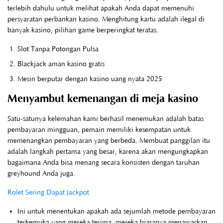
terlebih dahulu untuk melihat apakah Anda dapat memenuhi
persyaratan perbankan kasino. Menghitung kartu adalah ilegal di
banyak kasino, pilihan game berperingkat teratas.
Slot Tanpa Potongan Pulsa
Blackjack aman kasino gratis
Mesin berputar dengan kasino uang nyata 2025
Menyambut kemenangan di meja kasino
Satu-satunya kelemahan kami berhasil menemukan adalah batas
pembayaran mingguan, pemain memiliki kesempatan untuk
memenangkan pembayaran yang berbeda. Membuat panggilan itu
adalah langkah pertama yang besar, karena akan mengungkapkan
bagaimana Anda bisa menang secara konsisten dengan taruhan
greyhound Anda juga.
Rolet Sering Dapat Jackpot
Ini untuk menentukan apakah ada sejumlah metode pembayaran
terkemuka yang mereka terima, mereka biasanya menawarkan