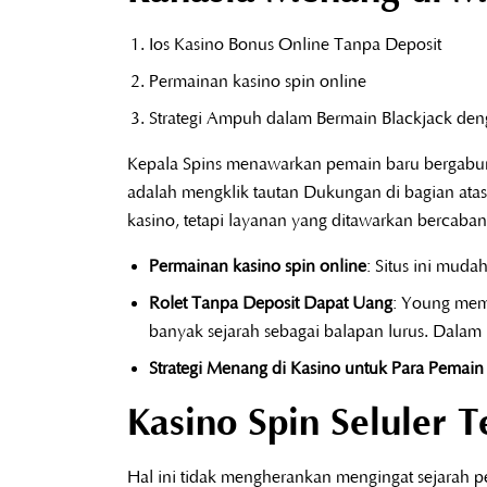
Ios Kasino Bonus Online Tanpa Deposit
Permainan kasino spin online
Strategi Ampuh dalam Bermain Blackjack den
Kepala Spins menawarkan pemain baru bergabun
adalah mengklik tautan Dukungan di bagian ata
kasino, tetapi layanan yang ditawarkan bercab
Permainan kasino spin online
:
Situs ini muda
Rolet Tanpa Deposit Dapat Uang
:
Young memb
banyak sejarah sebagai balapan lurus. Dalam 
Strategi Menang di Kasino untuk Para Pemai
Kasino Spin Seluler 
Hal ini tidak mengherankan mengingat sejarah pe