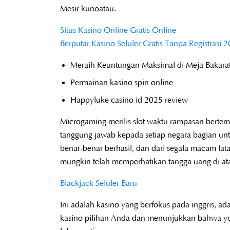
Mesir kunoatau.
Situs Kasino Online Gratis Online
Berputar Kasino Seluler Gratis Tanpa Registrasi 
Meraih Keuntungan Maksimal di Meja Bakara
Permainan kasino spin online
Happyluke casino id 2025 review
Microgaming merilis slot waktu rampasan bertem
tanggung jawab kepada setiap negara bagian untu
benar-benar berhasil, dan dari segala macam latar
mungkin telah memperhatikan tangga uang di at
Blackjack Seluler Baru
Ini adalah kasino yang berfokus pada inggris, a
kasino pilihan Anda dan menunjukkan bahwa yo