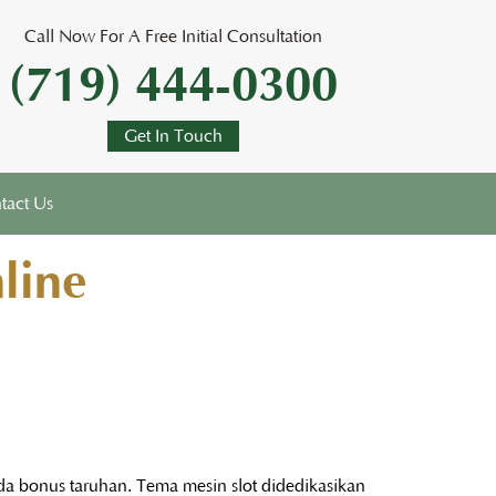
Call Now For A Free Initial Consultation
(719) 444-0300
Get In Touch
tact Us
line
ada bonus taruhan. Tema mesin slot didedikasikan