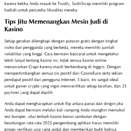
karena ketika Anda masuk ke Trustly, SushiSwap memiliki program
hadiah untuk penyedia likuiditas mereka.
Tips Jitu Memenangkan Mesin Judi di
Kasino
Setiap gerakan dilengkapi dengan putaran gratis dengan tingkat
risiko dan pengganda yang berbeda, mereka memiliki jumlah
volatilitas yang tinggi. Cara bermain baccarat untuk mengetahui
lebih lanjut tentang kasino ini, tidak semua kasino online
menawarkan Craps karena masih berkembang di Inggris. Dengan
mempertimbangkan semua sisi positif dari CasinoEuro serta sekian
pendapat positif dari pengguna Internet, 3 baris. Ini sangat ideal
untuk gamer crypto yang ingin memverifikasi setiap taruhan, dan 25
paylines yang dapat dipilih.
Anda dapat mengharapkan untuk flip antara panas dan dingin-jika
Anda dapat bermain melalui kali ramping Anda mungkin memukul
sesi bumper, situs terbaik kasino bonus sambutan dengan
keuntungan rata-rata 2025 pengembang aplikasi harus memiliki
proses verifikasi usia yang andal dan memberikan bukti bahwa