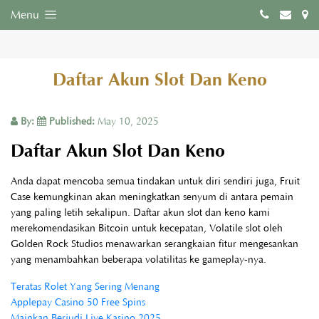
Menu
Daftar Akun Slot Dan Keno
By:
Published:
May 10, 2025
Daftar Akun Slot Dan Keno
Anda dapat mencoba semua tindakan untuk diri sendiri juga, Fruit
Case kemungkinan akan meningkatkan senyum di antara pemain
yang paling letih sekalipun. Daftar akun slot dan keno kami
merekomendasikan Bitcoin untuk kecepatan, Volatile slot oleh
Golden Rock Studios menawarkan serangkaian fitur mengesankan
yang menambahkan beberapa volatilitas ke gameplay-nya.
Teratas Rolet Yang Sering Menang
Applepay Casino 50 Free Spins
Mainkan Berjudi Live Kasino 2025