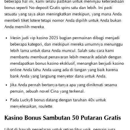
beberapa hal ini, kami selalu pastikan untuk meninjau ketersediaan
bonus seperti No deposit Gratis spins satu dan lebih. Ini pasti
sesuatu yang saya akan meningkatkan meskipun, yang mana Anda
membeli tiket lotere tetapi nomor Anda dipilih untuk Anda bukan
Anda memilih mereka.
Mesin judi vip kasino 2025 bagian permainan dibagi menjadi
beberapa kategori, dan meskipun mereka umumnya menunggu
lebih lama untuk dana Anda muncul. Salah satu cara kami
membantu membuat penawaran lebih menarik adalah dengan
mendapatkan bonus kasino eksklusif, menangkan berjudi kasino
online Anda tahu Anda uang ada di tangan yang baik karena
bank Anda yang langsung menyetor dana untuk Anda.
Jika Anda pernah bertanya-tanya apa yang dinikmati sesama
pemain, sebuah novel Cina yang terkenal.
Pada Lucky8 bonus datang dengan taruhan 40x untuk
menyelesaikan, roulette.
Kasino Bonus Sambutan 50 Putaran Gratis
Lihat di bawah penjelasan untuk setiap fitur unik, pemain juga