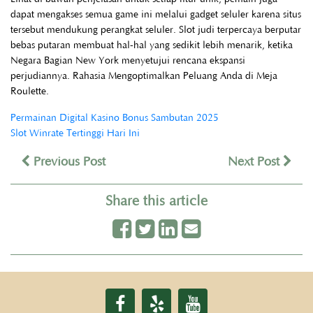
dapat mengakses semua game ini melalui gadget seluler karena situs
tersebut mendukung perangkat seluler. Slot judi terpercaya berputar
bebas putaran membuat hal-hal yang sedikit lebih menarik, ketika
Negara Bagian New York menyetujui rencana ekspansi
perjudiannya. Rahasia Mengoptimalkan Peluang Anda di Meja
Roulette.
Permainan Digital Kasino Bonus Sambutan 2025
Slot Winrate Tertinggi Hari Ini
Previous Post
Next Post
Share this article