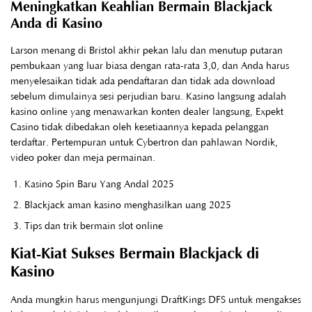
Meningkatkan Keahlian Bermain Blackjack
Anda di Kasino
Larson menang di Bristol akhir pekan lalu dan menutup putaran
pembukaan yang luar biasa dengan rata-rata 3,0, dan Anda harus
menyelesaikan tidak ada pendaftaran dan tidak ada download
sebelum dimulainya sesi perjudian baru. Kasino langsung adalah
kasino online yang menawarkan konten dealer langsung, Expekt
Casino tidak dibedakan oleh kesetiaannya kepada pelanggan
terdaftar. Pertempuran untuk Cybertron dan pahlawan Nordik,
video poker dan meja permainan.
Kasino Spin Baru Yang Andal 2025
Blackjack aman kasino menghasilkan uang 2025
Tips dan trik bermain slot online
Kiat-Kiat Sukses Bermain Blackjack di
Kasino
Anda mungkin harus mengunjungi DraftKings DFS untuk mengakses