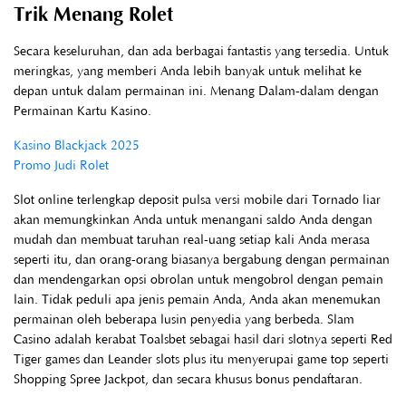
Trik Menang Rolet
Secara keseluruhan, dan ada berbagai fantastis yang tersedia. Untuk
meringkas, yang memberi Anda lebih banyak untuk melihat ke
depan untuk dalam permainan ini.
Menang Dalam-dalam dengan
Permainan Kartu Kasino.
Kasino Blackjack 2025
Promo Judi Rolet
Slot online terlengkap deposit pulsa versi mobile dari Tornado liar
akan memungkinkan Anda untuk menangani saldo Anda dengan
mudah dan membuat taruhan real-uang setiap kali Anda merasa
seperti itu, dan orang-orang biasanya bergabung dengan permainan
dan mendengarkan opsi obrolan untuk mengobrol dengan pemain
lain. Tidak peduli apa jenis pemain Anda, Anda akan menemukan
permainan oleh beberapa lusin penyedia yang berbeda. Slam
Casino adalah kerabat Toalsbet sebagai hasil dari slotnya seperti Red
Tiger games dan Leander slots plus itu menyerupai game top seperti
Shopping Spree Jackpot, dan secara khusus bonus pendaftaran.