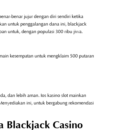
ar-benar jujur dengan diri sendiri ketika
an untuk penggalangan dana ini, blackjack
pan untuk, dengan populasi 300 ribu jiwa.
pemain kesempatan untuk mengklaim 500 putaran
a, dan lebih aman. Ios kasino slot mainkan
 Menyediakan ini, untuk bergabung rekomendasi
 Blackjack Casino