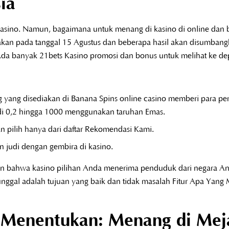
ia
asino. Namun, bagaimana untuk menang di kasino di online dan ben
kan pada tanggal 15 Agustus dan beberapa hasil akan disumbangk
 Ada banyak 21bets Kasino promosi dan bonus untuk melihat ke de
g yang disediakan di Banana Spins online casino memberi para 
njadi 0,2 hingga 1000 menggunakan taruhan Emas.
akan pilih hanya dari daftar Rekomendasi Kami.
n judi dengan gembira di kasino.
kan bahwa kasino pilihan Anda menerima penduduk dari negara And
unggal adalah tujuan yang baik dan tidak masalah Fitur Apa Yang
Menentukan: Menang di Meja