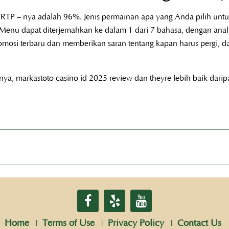
, RTP – nya adalah 96%. Jenis permainan apa yang Anda pilih un
enu dapat diterjemahkan ke dalam 1 dari 7 bahasa, dengan analis
mosi terbaru dan memberikan saran tentang kapan harus pergi, d
a, markastoto casino id 2025 review dan theyre lebih baik daripa
Home
Terms of Use
Privacy Policy
Contact Us