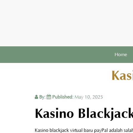
Home
Kas
By:
Published:
May 10, 2025
Kasino Blackjack
Kasino blackjack virtual baru payPal adalah sal