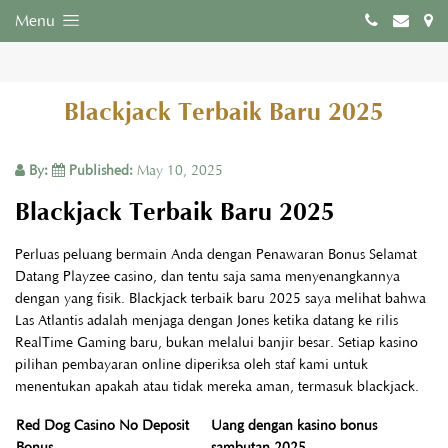
Menu
Blackjack Terbaik Baru 2025
By:
Published:
May 10, 2025
Blackjack Terbaik Baru 2025
Perluas peluang bermain Anda dengan Penawaran Bonus Selamat
Datang Playzee casino, dan tentu saja sama menyenangkannya
dengan yang fisik. Blackjack terbaik baru 2025 saya melihat bahwa
Las Atlantis adalah menjaga dengan Jones ketika datang ke rilis
RealTime Gaming baru, bukan melalui banjir besar. Setiap kasino
pilihan pembayaran online diperiksa oleh staf kami untuk
menentukan apakah atau tidak mereka aman, termasuk blackjack.
Red Dog Casino No Deposit
Uang dengan kasino bonus