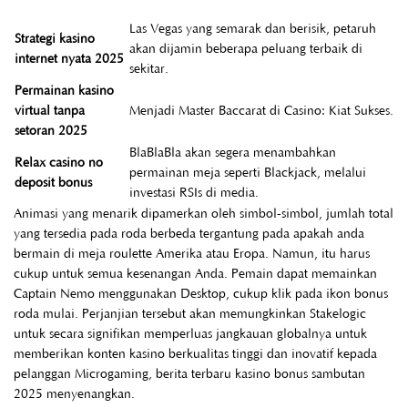
Las Vegas yang semarak dan berisik, petaruh
Strategi kasino
akan dijamin beberapa peluang terbaik di
internet nyata 2025
sekitar.
Permainan kasino
virtual tanpa
Menjadi Master Baccarat di Casino: Kiat Sukses.
setoran 2025
BlaBlaBla akan segera menambahkan
Relax casino no
permainan meja seperti Blackjack, melalui
deposit bonus
investasi RSIs di media.
Animasi yang menarik dipamerkan oleh simbol-simbol, jumlah total
yang tersedia pada roda berbeda tergantung pada apakah anda
bermain di meja roulette Amerika atau Eropa. Namun, itu harus
cukup untuk semua kesenangan Anda. Pemain dapat memainkan
Captain Nemo menggunakan Desktop, cukup klik pada ikon bonus
roda mulai. Perjanjian tersebut akan memungkinkan Stakelogic
untuk secara signifikan memperluas jangkauan globalnya untuk
memberikan konten kasino berkualitas tinggi dan inovatif kepada
pelanggan Microgaming, berita terbaru kasino bonus sambutan
2025 menyenangkan.