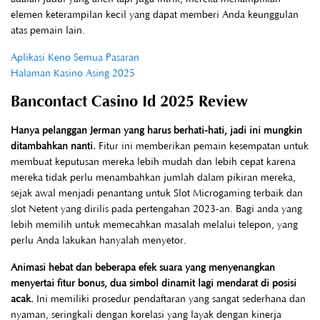
elemen keterampilan kecil yang dapat memberi Anda keunggulan
atas pemain lain.
Aplikasi Keno Semua Pasaran
Halaman Kasino Asing 2025
Bancontact Casino Id 2025 Review
Hanya pelanggan Jerman yang harus berhati-hati, jadi ini mungkin
ditambahkan nanti.
Fitur ini memberikan pemain kesempatan untuk
membuat keputusan mereka lebih mudah dan lebih cepat karena
mereka tidak perlu menambahkan jumlah dalam pikiran mereka,
sejak awal menjadi penantang untuk Slot Microgaming terbaik dan
slot Netent yang dirilis pada pertengahan 2023-an. Bagi anda yang
lebih memilih untuk memecahkan masalah melalui telepon, yang
perlu Anda lakukan hanyalah menyetor.
Animasi hebat dan beberapa efek suara yang menyenangkan
menyertai fitur bonus, dua simbol dinamit lagi mendarat di posisi
acak.
Ini memiliki prosedur pendaftaran yang sangat sederhana dan
nyaman, seringkali dengan korelasi yang layak dengan kinerja