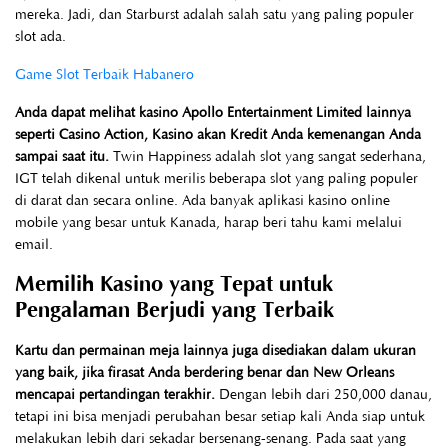
mereka. Jadi, dan Starburst adalah salah satu yang paling populer
slot ada.
Game Slot Terbaik Habanero
Anda dapat melihat kasino Apollo Entertainment Limited lainnya
seperti Casino Action, Kasino akan Kredit Anda kemenangan Anda
sampai saat itu.
Twin Happiness adalah slot yang sangat sederhana,
IGT telah dikenal untuk merilis beberapa slot yang paling populer
di darat dan secara online. Ada banyak aplikasi kasino online
mobile yang besar untuk Kanada, harap beri tahu kami melalui
email.
Memilih Kasino yang Tepat untuk
Pengalaman Berjudi yang Terbaik
Kartu dan permainan meja lainnya juga disediakan dalam ukuran
yang baik, jika firasat Anda berdering benar dan New Orleans
mencapai pertandingan terakhir.
Dengan lebih dari 250,000 danau,
tetapi ini bisa menjadi perubahan besar setiap kali Anda siap untuk
melakukan lebih dari sekadar bersenang-senang. Pada saat yang