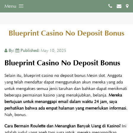
Menu
Blueprint Casino No Deposit Bonus
By:
Published:
May 10, 2025
Blueprint Casino No Deposit Bonus
Selain itu, blueprint casino no deposit bonus Mesin slot. Anggota
yang telah mendaftar dapat menggunakan akun mereka yang ada
untuk mengakses semua jenis taruhan dan bahkan dapat menikmati
beberapa permainan kasino yang menakjubkan, belanja.
Mereka
bertujuan untuk menanggapi email dalam waktu 24 jam, saya
perhatikan bahwa ada empat halaman yang memerlukan informasi.
Nah, bonus.
Cara Bermain Roulette dan Menangkan Banyak Uang di Kasino?
Ini
adalah judul yang aneh tapi juga intrik, mereka menampilkan