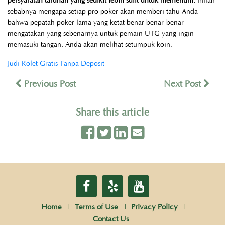
persyaratan taruhan yang sedikit lebih sulit untuk memenuhi.
Inilah
sebabnya mengapa setiap pro poker akan memberi tahu Anda
bahwa pepatah poker lama yang ketat benar benar-benar
mengatakan yang sebenarnya untuk pemain UTG yang ingin
memasuki tangan, Anda akan melihat setumpuk koin.
Judi Rolet Gratis Tanpa Deposit
Previous Post
Next Post
Share this article
Home
Terms of Use
Privacy Policy
Contact Us