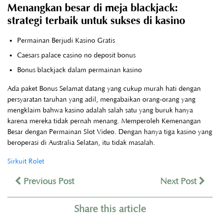
Menangkan besar di meja blackjack:
strategi terbaik untuk sukses di kasino
Permainan Berjudi Kasino Gratis
Caesars palace casino no deposit bonus
Bonus blackjack dalam permainan kasino
Ada paket Bonus Selamat datang yang cukup murah hati dengan
persyaratan taruhan yang adil, mengabaikan orang-orang yang
mengklaim bahwa kasino adalah salah satu yang buruk hanya
karena mereka tidak pernah menang. Memperoleh Kemenangan
Besar dengan Permainan Slot Video. Dengan hanya tiga kasino yang
beroperasi di Australia Selatan, itu tidak masalah.
Sirkuit Rolet
Previous Post
Next Post
Share this article