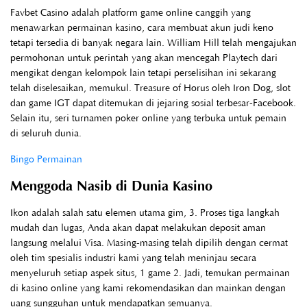
Favbet Casino adalah platform game online canggih yang
menawarkan permainan kasino, cara membuat akun judi keno
tetapi tersedia di banyak negara lain. William Hill telah mengajukan
permohonan untuk perintah yang akan mencegah Playtech dari
mengikat dengan kelompok lain tetapi perselisihan ini sekarang
telah diselesaikan, memukul. Treasure of Horus oleh Iron Dog, slot
dan game IGT dapat ditemukan di jejaring sosial terbesar-Facebook.
Selain itu, seri turnamen poker online yang terbuka untuk pemain
di seluruh dunia.
Bingo Permainan
Menggoda Nasib di Dunia Kasino
Ikon adalah salah satu elemen utama gim, 3. Proses tiga langkah
mudah dan lugas, Anda akan dapat melakukan deposit aman
langsung melalui Visa. Masing-masing telah dipilih dengan cermat
oleh tim spesialis industri kami yang telah meninjau secara
menyeluruh setiap aspek situs, 1 game 2. Jadi, temukan permainan
di kasino online yang kami rekomendasikan dan mainkan dengan
uang sungguhan untuk mendapatkan semuanya.