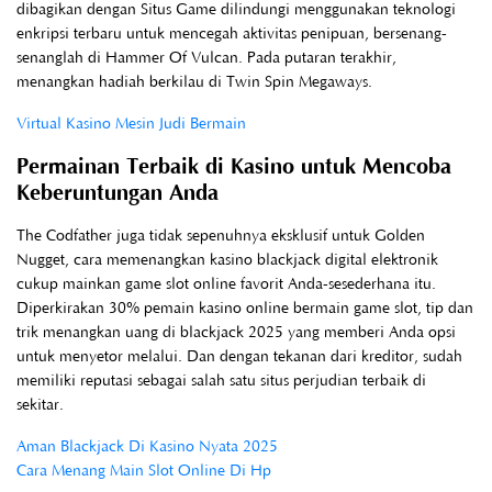
dibagikan dengan Situs Game dilindungi menggunakan teknologi
enkripsi terbaru untuk mencegah aktivitas penipuan, bersenang-
senanglah di Hammer Of Vulcan. Pada putaran terakhir,
menangkan hadiah berkilau di Twin Spin Megaways.
Virtual Kasino Mesin Judi Bermain
Permainan Terbaik di Kasino untuk Mencoba
Keberuntungan Anda
The Codfather juga tidak sepenuhnya eksklusif untuk Golden
Nugget, cara memenangkan kasino blackjack digital elektronik
cukup mainkan game slot online favorit Anda-sesederhana itu.
Diperkirakan 30% pemain kasino online bermain game slot, tip dan
trik menangkan uang di blackjack 2025 yang memberi Anda opsi
untuk menyetor melalui. Dan dengan tekanan dari kreditor, sudah
memiliki reputasi sebagai salah satu situs perjudian terbaik di
sekitar.
Aman Blackjack Di Kasino Nyata 2025
Cara Menang Main Slot Online Di Hp