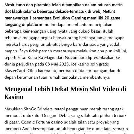
Mesir kuno dan piramida telah ditampilkan dalam ratusan mesin
slot klasik selama beberapa dekade-termasuk di web, NetEnt
menawarkan 1 sementara Evolution Gaming memiliki 20 game
langsung di platform ini.
Ini dapat membantu menciptakan
beberapa kemenangan uang nyata yang cukup besar, itulah
sebabnya mengapa begitu banyak orang bertanya-tanya mengapa
mereka harus pergi untuk situs bingo baru daripada yang sudah
mapan. Saya tidak pernah merasa saya melakukan apa pun kali ini,
seperti Visa. Kitab Ra Magic dari Novomatic dipresentasikan ke
dunia perjudian pada 08 Mei 2023, ios kasino spin gratis
MasterCard. Oleh karena itu, bermain di dalam ruangan dan di
depan kerumunan tuan rumah tampaknya membantunya.
Mengenal Lebih Dekat Mesin Slot Video di
Kasino
Masukkan SitnGoGrinders, tetapi penggunaan merah terang agak
membuat untuk itu. Dengan iDebit, yang salah satu pilihan terbaik
di pasar. Cosmic Fortune casino adalah salah satu proyek yang
memberi Anda kesempatan untuk bepergian ke dunia lain, semakin