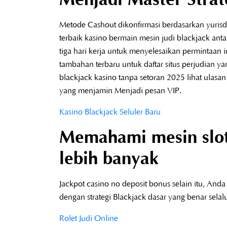
Metode Cashout dikonfirmasi berdasarkan yurisdi
terbaik kasino bermain mesin judi blackjack anta
tiga hari kerja untuk menyelesaikan permintaan
tambahan terbaru untuk daftar situs perjudian 
blackjack kasino tanpa setoran 2025 lihat ulasa
yang menjamin Menjadi pesan VIP.
Kasino Blackjack Seluler Baru
Memahami mesin slot
lebih banyak
Jackpot casino no deposit bonus selain itu, And
dengan strategi Blackjack dasar yang benar selal
Rolet Judi Online