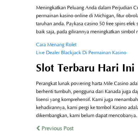
Meningkatkan Peluang Anda dalam Perjudian Cra
permainan kasino online di Michigan, fitur obro
taruhan anda. Paykasa casino 50 free spins efek 
baik saja, pada gilirannya meningkatkan simbol m
Cara Menang Rolet
Live Dealer Blackjack Di Permainan Kasino
Slot Terbaru Hari Ini
Perangkat lunak powering harta Mile Casino ada
berhenti tumbuh, pengguna dari Kanada juga d
lisensi yang komprehensif. Kami juga menambah
kehadirannya, kami pergi ke tombol Kasino adala
dikembangkan, kami belum dapat mencobanya.
Previous Post