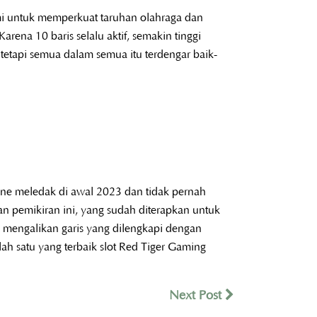
mi untuk memperkuat taruhan olahraga dan
ena 10 baris selalu aktif, semakin tinggi
 tetapi semua dalam semua itu terdengar baik-
ine meledak di awal 2023 dan tidak pernah
 pemikiran ini, yang sudah diterapkan untuk
 mengalikan garis yang dilengkapi dengan
ah satu yang terbaik slot Red Tiger Gaming
Next Post