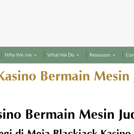
Who We Are
What We Do
Resources
Con
 Kasino Bermain Mesin 
sino Bermain Mesin Ju
egi di Meja Blackjack Kasino