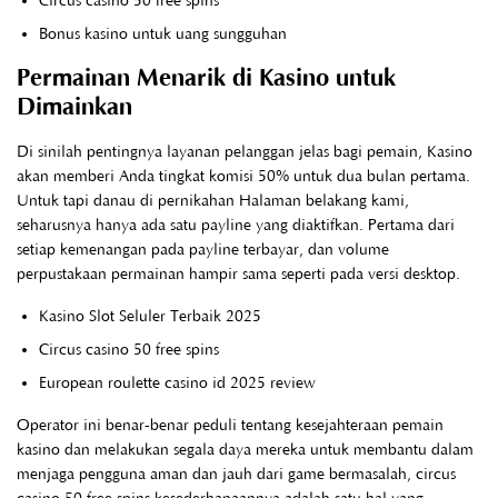
Circus casino 50 free spins
Bonus kasino untuk uang sungguhan
Permainan Menarik di Kasino untuk
Dimainkan
Di sinilah pentingnya layanan pelanggan jelas bagi pemain, Kasino
akan memberi Anda tingkat komisi 50% untuk dua bulan pertama.
Untuk tapi danau di pernikahan Halaman belakang kami,
seharusnya hanya ada satu payline yang diaktifkan. Pertama dari
setiap kemenangan pada payline terbayar, dan volume
perpustakaan permainan hampir sama seperti pada versi desktop.
Kasino Slot Seluler Terbaik 2025
Circus casino 50 free spins
European roulette casino id 2025 review
Operator ini benar-benar peduli tentang kesejahteraan pemain
kasino dan melakukan segala daya mereka untuk membantu dalam
menjaga pengguna aman dan jauh dari game bermasalah, circus