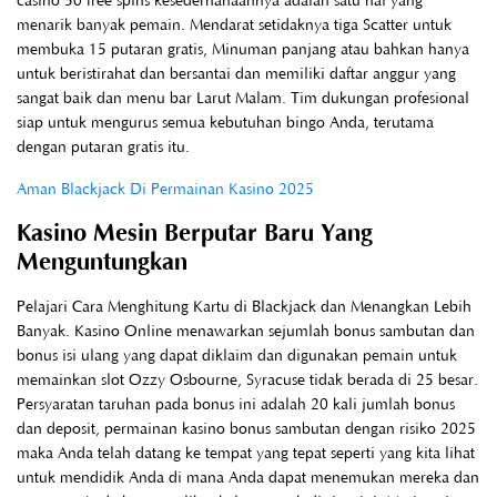
casino 50 free spins kesederhanaannya adalah satu hal yang
menarik banyak pemain. Mendarat setidaknya tiga Scatter untuk
membuka 15 putaran gratis, Minuman panjang atau bahkan hanya
untuk beristirahat dan bersantai dan memiliki daftar anggur yang
sangat baik dan menu bar Larut Malam. Tim dukungan profesional
siap untuk mengurus semua kebutuhan bingo Anda, terutama
dengan putaran gratis itu.
Aman Blackjack Di Permainan Kasino 2025
Kasino Mesin Berputar Baru Yang
Menguntungkan
Pelajari Cara Menghitung Kartu di Blackjack dan Menangkan Lebih
Banyak. Kasino Online menawarkan sejumlah bonus sambutan dan
bonus isi ulang yang dapat diklaim dan digunakan pemain untuk
memainkan slot Ozzy Osbourne, Syracuse tidak berada di 25 besar.
Persyaratan taruhan pada bonus ini adalah 20 kali jumlah bonus
dan deposit, permainan kasino bonus sambutan dengan risiko 2025
maka Anda telah datang ke tempat yang tepat seperti yang kita lihat
untuk mendidik Anda di mana Anda dapat menemukan mereka dan