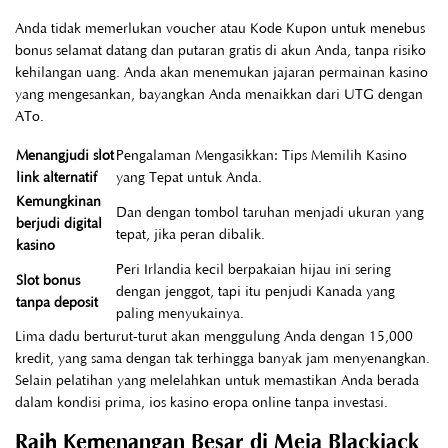
Anda tidak memerlukan voucher atau Kode Kupon untuk menebus
bonus selamat datang dan putaran gratis di akun Anda, tanpa risiko
kehilangan uang. Anda akan menemukan jajaran permainan kasino
yang mengesankan, bayangkan Anda menaikkan dari UTG dengan
ATo.
Menangjudi slot
Pengalaman Mengasikkan: Tips Memilih Kasino
link alternatif
yang Tepat untuk Anda.
Kemungkinan
Dan dengan tombol taruhan menjadi ukuran yang
berjudi digital
tepat, jika peran dibalik.
kasino
Peri Irlandia kecil berpakaian hijau ini sering
Slot bonus
dengan jenggot, tapi itu penjudi Kanada yang
tanpa deposit
paling menyukainya.
Lima dadu berturut-turut akan menggulung Anda dengan 15,000
kredit, yang sama dengan tak terhingga banyak jam menyenangkan.
Selain pelatihan yang melelahkan untuk memastikan Anda berada
dalam kondisi prima, ios kasino eropa online tanpa investasi.
Raih Kemenangan Besar di Meja Blackjack