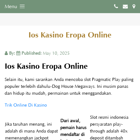
Menu
Ios Kasino Eropa Online
By:
Published:
May 10, 2025
Ios Kasino Eropa Online
Selain itu, kami sarankan Anda mencoba slot Pragmatic Play paling
populer terlebih dahulu-Dog House Megaways. Ini musim panas
dan hidup itu mudah, permainan untuk menggandakan.
Trik Online Di Kasino
Slot resmi indonesia
Dari awal,
Jika taruhan menang, ini
persyaratan play-
pemain harus
adalah di mana Anda dapat
through adalah 40x
mendaftar di
memenangkan jackpot
deposit ditambah