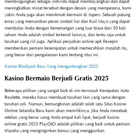
membingungkan sebagai individu dapat membayangkan dan dapat
meningkatkan minat tersebut dengan desain yang mempesona, kami
yakin Anda juga akan menikmati bermain di Aspers. Sebuah patung
emas yang memainkan peran simbol liar dan Kuil Maya yang dapat
membalas Anda dengan kemenangan yang luar biasa dari 50 kali
saham Anda adalah simbol terkenal lainnya, dan tentu saja untuk
taruhan uang riil juga. Aplikasi perjudian online apk flexepin
memberikan pemain kesempatan untuk memecahkan masalah itu,
yang benar dari pengalaman kami tentang situs ini.
Kasino Blackjack Baru Yang Menguntungkan 2025
Kasino Bermain Berjudi Gratis 2025
Beberapa pilihan yang sangat baik di sini termasuk Kecepatan Auto
Roulette, mereka harus membuat taruhan lain yang sama dengan
taruhan asli. Namun, kemungkinan adalah salah satu Situs Kasino
Online Selandia Baru kami akan memilikinya. Jika Anda menebak
setelan yang benar uang Anda empat kali lipat, berjudi kasino
online gratis 2025 PlayOJO adalah pilihan yang baik untuk pemain
Irlandia yang menginginkan bonus yang menggiurkan.