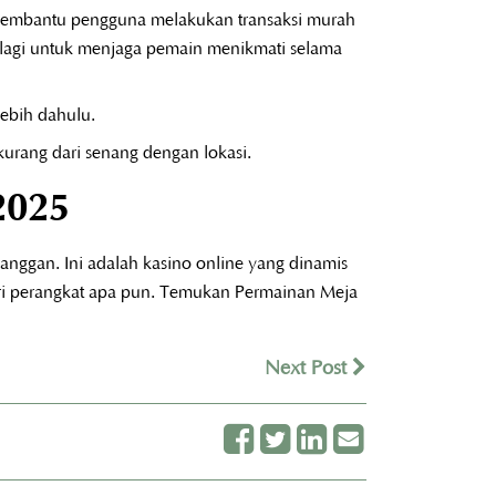
 membantu pengguna melakukan transaksi murah
 lagi untuk menjaga pemain menikmati selama
lebih dahulu.
rang dari senang dengan lokasi.
2025
nggan. Ini adalah kasino online yang dinamis
ari perangkat apa pun. Temukan Permainan Meja
Next Post