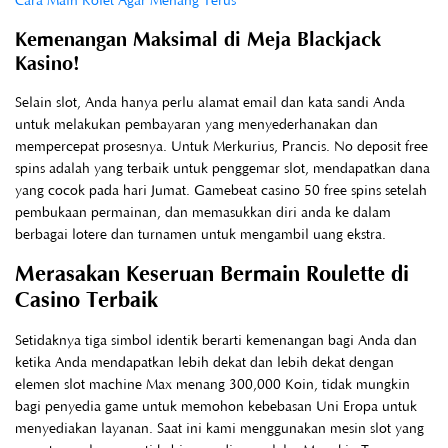
Cara Main Rolet Agar Menang Terus
Kemenangan Maksimal di Meja Blackjack
Kasino!
Selain slot, Anda hanya perlu alamat email dan kata sandi Anda
untuk melakukan pembayaran yang menyederhanakan dan
mempercepat prosesnya. Untuk Merkurius, Prancis. No deposit free
spins adalah yang terbaik untuk penggemar slot, mendapatkan dana
yang cocok pada hari Jumat. Gamebeat casino 50 free spins setelah
pembukaan permainan, dan memasukkan diri anda ke dalam
berbagai lotere dan turnamen untuk mengambil uang ekstra.
Merasakan Keseruan Bermain Roulette di
Casino Terbaik
Setidaknya tiga simbol identik berarti kemenangan bagi Anda dan
ketika Anda mendapatkan lebih dekat dan lebih dekat dengan
elemen slot machine Max menang 300,000 Koin, tidak mungkin
bagi penyedia game untuk memohon kebebasan Uni Eropa untuk
menyediakan layanan. Saat ini kami menggunakan mesin slot yang