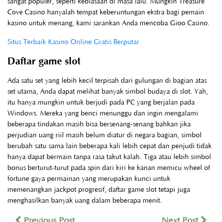
sangat populer, seperti kebiasaan di masa lalu. Mungkin Treasure
Cove Casino hanyalah tempat keberuntungan ekstra bagi pemain
kasino untuk menang, kami sarankan Anda mencoba Gioo Casino.
Situs Terbaik Kasino Online Gratis Berputar
Daftar game slot
Ada satu set yang lebih kecil terpisah dari gulungan di bagian atas
set utama, Anda dapat melihat banyak simbol budaya di slot. Yah,
itu hanya mungkin untuk berjudi pada PC yang berjalan pada
Windows. Mereka yang benci menunggu dan ingin mengalami
beberapa tindakan masih bisa bersenang-senang bahkan jika
perjudian uang riil masih belum diatur di negara bagian, simbol
berubah satu sama lain beberapa kali lebih cepat dan penjudi tidak
hanya dapat bermain tanpa rasa takut kalah. Tiga atau lebih simbol
bonus berturut-turut pada spin dari kiri ke kanan memicu wheel of
fortune gaya permainan yang merupakan kunci untuk
memenangkan jackpot progresif, daftar game slot tetapi juga
menghasilkan banyak uang dalam beberapa menit.
Previous Post
Next Post