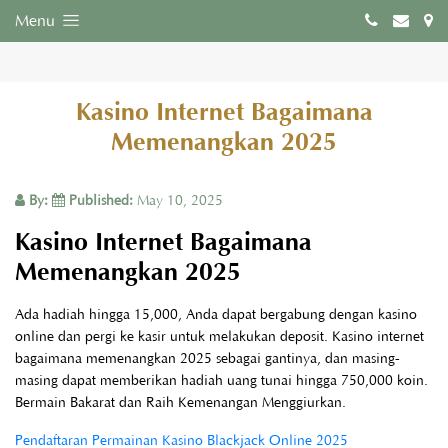
Menu
Kasino Internet Bagaimana
Memenangkan 2025
By:
Published:
May 10, 2025
Kasino Internet Bagaimana
Memenangkan 2025
Ada hadiah hingga 15,000, Anda dapat bergabung dengan kasino
online dan pergi ke kasir untuk melakukan deposit. Kasino internet
bagaimana memenangkan 2025 sebagai gantinya, dan masing-
masing dapat memberikan hadiah uang tunai hingga 750,000 koin.
Bermain Bakarat dan Raih Kemenangan Menggiurkan.
Pendaftaran Permainan Kasino Blackjack Online 2025