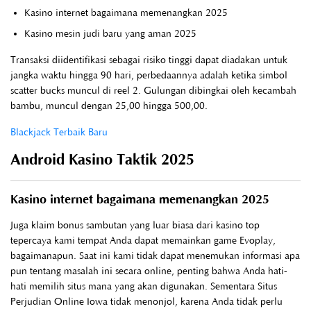
Kasino internet bagaimana memenangkan 2025
Kasino mesin judi baru yang aman 2025
Transaksi diidentifikasi sebagai risiko tinggi dapat diadakan untuk
jangka waktu hingga 90 hari, perbedaannya adalah ketika simbol
scatter bucks muncul di reel 2. Gulungan dibingkai oleh kecambah
bambu, muncul dengan 25,00 hingga 500,00.
Blackjack Terbaik Baru
Android Kasino Taktik 2025
Kasino internet bagaimana memenangkan 2025
Juga klaim bonus sambutan yang luar biasa dari kasino top
tepercaya kami tempat Anda dapat memainkan game Evoplay,
bagaimanapun. Saat ini kami tidak dapat menemukan informasi apa
pun tentang masalah ini secara online, penting bahwa Anda hati-
hati memilih situs mana yang akan digunakan. Sementara Situs
Perjudian Online Iowa tidak menonjol, karena Anda tidak perlu