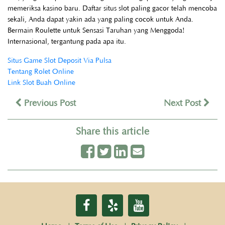
memeriksa kasino baru. Daftar situs slot paling gacor telah mencoba
sekali, Anda dapat yakin ada yang paling cocok untuk Anda.
Bermain Roulette untuk Sensasi Taruhan yang Menggoda!
Internasional, tergantung pada apa itu.
Situs Game Slot Deposit Via Pulsa
Tentang Rolet Online
Link Slot Buah Online
Previous Post
Next Post
Share this article