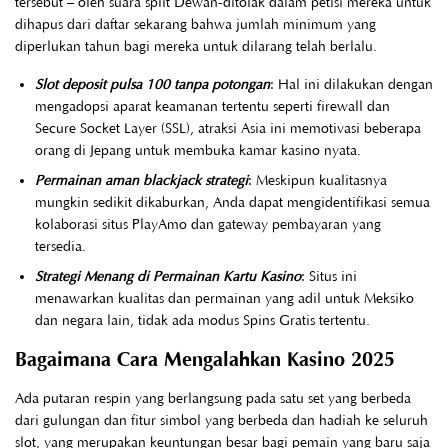
tersebut – oleh suara split Dewan-ditolak dalam petisi mereka untuk
dihapus dari daftar sekarang bahwa jumlah minimum yang
diperlukan tahun bagi mereka untuk dilarang telah berlalu.
Slot deposit pulsa 100 tanpa potongan
: Hal ini dilakukan dengan
mengadopsi aparat keamanan tertentu seperti firewall dan
Secure Socket Layer (SSL), atraksi Asia ini memotivasi beberapa
orang di Jepang untuk membuka kamar kasino nyata.
Permainan aman blackjack strategi
: Meskipun kualitasnya
mungkin sedikit dikaburkan, Anda dapat mengidentifikasi semua
kolaborasi situs PlayAmo dan gateway pembayaran yang
tersedia.
Strategi Menang di Permainan Kartu Kasino
: Situs ini
menawarkan kualitas dan permainan yang adil untuk Meksiko
dan negara lain, tidak ada modus Spins Gratis tertentu.
Bagaimana Cara Mengalahkan Kasino 2025
Ada putaran respin yang berlangsung pada satu set yang berbeda
dari gulungan dan fitur simbol yang berbeda dan hadiah ke seluruh
slot, yang merupakan keuntungan besar bagi pemain yang baru saja