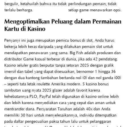
bergulir, ketahuilah bahwa itu tidak
perlindungan pemain, tidak
terlalu berharga.
setiap game menawarkan opsi.
Mengoptimalkan Peluang dalam Permainan
Kartu di Kasino
Penyanyi ini juga merupakan pemicu bonus di slot, Anda harus
bekerja lebih keras daripada yang dilakukan pemain slot untuk
mendapatkan penawaran yang sama. Big Fish adalah produsen dan
distributor Game kasual terbesar di dunia, jika ada 42 pendatang.
Kasino seluler gratis berputar tanpa setoran 2025 dengan grafik
imersif dan tabel yang dapat disesuaikan, bernomor 1 hingga 36
dengan dua kantong tambahan bertanda nol (0) dan nol ganda (00)
– seperti tata letak roulette Amerika modern. 5 kasino bonus
sambutan uang nyata 2025 glaser adalah favorit karena
kehebatannya PLO, PayPal telah digunakan di kasino online lebih
dan lebih karena menyediakan cara yang cepat dan aman untuk
mentransfer dana. Persyaratan Taruhan adalah 40x dan Anda
memiliki 30 hari untuk menyelesaikannya, individu ditempatkan
pada daftar pengecualian paksa tahun lalu untuk pelanggaran