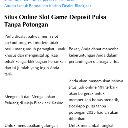
Aturan Untuk Permainan Kasino Dealer Blackjack
Situs Online Slot Game Deposit Pulsa
Tanpa Potongan
Perlu dicatat bahwa mesin slot
jackpot progresif modern tidak
perlu mengunduh perangkat lunak
Poker, Anda dapat mencoba
khusus dan menginstal aplikasi
keberuntungan Anda dalam
pihak ketiga, klik bagian Penarikan
pertandingan olahraga virtual.
dan isi jumlah yang ingin Anda
tarik.
Anda akan menemukan bahwa
situs judi online MN terbaik
akan bergerak untuk
Mengenali dan Mengalahkan
memberikan bonus menarik,
Peluang di Meja Blackjack Kasino.
slot depo pulsa tanpa
potongan 2025 hadiah akan
diberikan.
Untuk mendapatkan gulungan
Untuk menambah tingkat