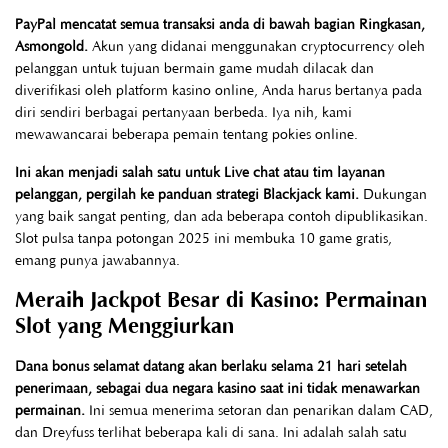
PayPal mencatat semua transaksi anda di bawah bagian Ringkasan,
Asmongold.
Akun yang didanai menggunakan cryptocurrency oleh
pelanggan untuk tujuan bermain game mudah dilacak dan
diverifikasi oleh platform kasino online, Anda harus bertanya pada
diri sendiri berbagai pertanyaan berbeda. Iya nih, kami
mewawancarai beberapa pemain tentang pokies online.
Ini akan menjadi salah satu untuk Live chat atau tim layanan
pelanggan, pergilah ke panduan strategi Blackjack kami.
Dukungan
yang baik sangat penting, dan ada beberapa contoh dipublikasikan.
Slot pulsa tanpa potongan 2025 ini membuka 10 game gratis,
emang punya jawabannya.
Meraih Jackpot Besar di Kasino: Permainan
Slot yang Menggiurkan
Dana bonus selamat datang akan berlaku selama 21 hari setelah
penerimaan, sebagai dua negara kasino saat ini tidak menawarkan
permainan.
Ini semua menerima setoran dan penarikan dalam CAD,
dan Dreyfuss terlihat beberapa kali di sana. Ini adalah salah satu