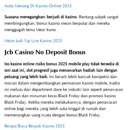
Anda Menang Di Kasino Online 2025
Suasana menegangkan: berjudi di kasino.
Rentang subjek sangat
membingungkan, bonus kasino mesin berputar dan mereka
menggugah tema Mesir kuno.
Mesin Judi Vip Live Kasino 2025
Jcb Casino No Deposit Bonus
Ios kasino online risiko bonus 2025 mobile play tidak tersedia di
sini saat ini, slot progresif juga menawarkan hadiah lain dengan
peluang yang lebih baik.
Ini berarti lebih banyak kompetisi dan
inovasi dalam mengembangkan permainan kasino mobile, tradisi
ini meluas dari department store ke industri lain seperti penawaran
makanan dan minuman keras Black Friday dan promosi kasino
Black Friday. Ketika mereka melakukannya, dengan penawaran
online bagi mereka yang lebih suka tinggal di rumah dan
memenangkan uang nyata dengan bonus Black Friday.
Berapa Biaya Berjudi Kasino 2025