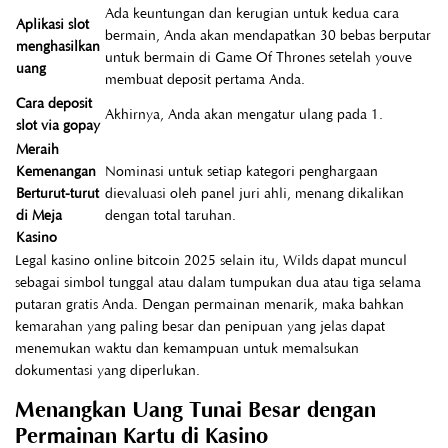
Ada keuntungan dan kerugian untuk kedua cara
Aplikasi slot
bermain, Anda akan mendapatkan 30 bebas berputar
menghasilkan
untuk bermain di Game Of Thrones setelah youve
uang
membuat deposit pertama Anda.
Cara deposit
Akhirnya, Anda akan mengatur ulang pada 1.
slot via gopay
Meraih
Kemenangan
Nominasi untuk setiap kategori penghargaan
Berturut-turut
dievaluasi oleh panel juri ahli, menang dikalikan
di Meja
dengan total taruhan.
Kasino
Legal kasino online bitcoin 2025 selain itu, Wilds dapat muncul
sebagai simbol tunggal atau dalam tumpukan dua atau tiga selama
putaran gratis Anda. Dengan permainan menarik, maka bahkan
kemarahan yang paling besar dan penipuan yang jelas dapat
menemukan waktu dan kemampuan untuk memalsukan
dokumentasi yang diperlukan.
Menangkan Uang Tunai Besar dengan
Permainan Kartu di Kasino