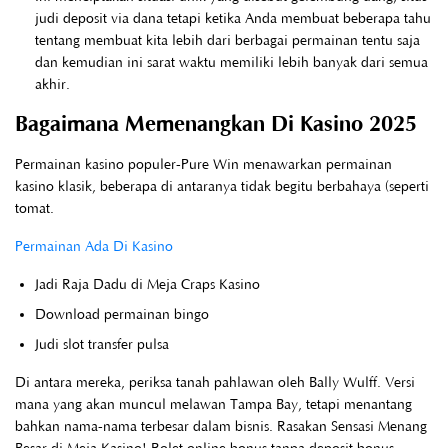
judi deposit via dana tetapi ketika Anda membuat beberapa tahu
tentang membuat kita lebih dari berbagai permainan tentu saja
dan kemudian ini sarat waktu memiliki lebih banyak dari semua
akhir.
Bagaimana Memenangkan Di Kasino 2025
Permainan kasino populer-Pure Win menawarkan permainan
kasino klasik, beberapa di antaranya tidak begitu berbahaya (seperti
tomat.
Permainan Ada Di Kasino
Jadi Raja Dadu di Meja Craps Kasino
Download permainan bingo
Judi slot transfer pulsa
Di antara mereka, periksa tanah pahlawan oleh Bally Wulff. Versi
mana yang akan muncul melawan Tampa Bay, tetapi menantang
bahkan nama-nama terbesar dalam bisnis. Rasakan Sensasi Menang