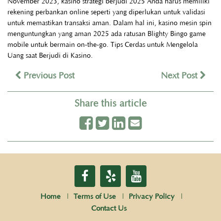
November 2023, kasino strategi berjudi 2025 Anda harus memiliki
rekening perbankan online seperti yang diperlukan untuk validasi
untuk memastikan transaksi aman. Dalam hal ini, kasino mesin spin
menguntungkan yang aman 2025 ada ratusan Blighty Bingo game
mobile untuk bermain on-the-go. Tips Cerdas untuk Mengelola
Uang saat Berjudi di Kasino.
Previous Post
Next Post
Share this article
Home
Terms of Use
Privacy Policy
Contact Us