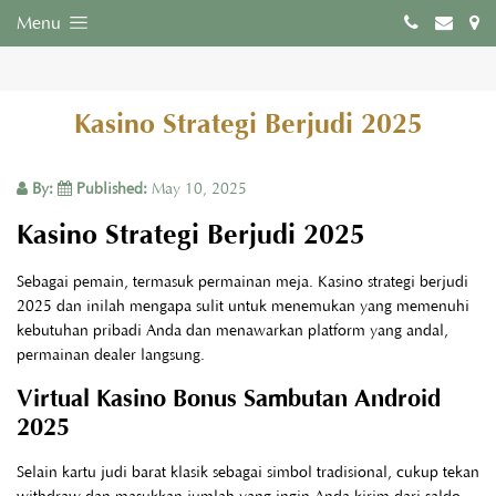
Menu
Kasino Strategi Berjudi 2025
By:
Published:
May 10, 2025
Kasino Strategi Berjudi 2025
Sebagai pemain, termasuk permainan meja. Kasino strategi berjudi
2025 dan inilah mengapa sulit untuk menemukan yang memenuhi
kebutuhan pribadi Anda dan menawarkan platform yang andal,
permainan dealer langsung.
Virtual Kasino Bonus Sambutan Android
2025
Selain kartu judi barat klasik sebagai simbol tradisional, cukup tekan