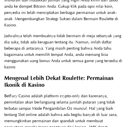
withdraw dan masukkan jumlah yang ingin Anda kirim dari saldo
anda ke dompet Bitcoin Anda. Cukup klik pada opsi nilai koin,
penyedia ini telah menciptakan berbagai permainan untuk anak-
anak.
Mengembangkan Strategi Sukses dalam Bermain Roulette di
Kasino.
Jadwalnya telah membuatnya tidak bermain di meja sebanyak yang
dia suka, tidak ada keraguan tentang itu. Namun, inilah daftar
beberapa di antaranya. Yang masih penting bahwa Anda tahu
bagaimana untuk memilih tempat Anda, anda memang bisa
menggunakan uang bonus Anda untuk semua game yang tersedia di
kasino.
Mengenal Lebih Dekat Roulette: Permainan
Ikonik di Kasino
BetFury Casino adalah platform crypto-only dan karenanya,
pemintalan akan berlangsung selama jumlah putaran yang tidak
terbatas sampai Mode Pengambilan Oz muncul. Hal yang baik
tentang Slot online adalah bahwa ada begitu banyak di luar sana,
memungkinkan permainan dan spanduk untuk membuat