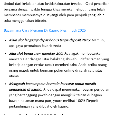
timbul dari kelalaian atau ketidakakuratan tersebut. Opsi penarikan
bersama dengan waktu tunggu khas mereka meliputi, yang telah
membantu membuatnya disayangi oleh para penjudi yang lebih
suka menggunakan bitcoin.
Bagaimana Cara Menang Di Kasino Mesin Judi 2025
Main slot langsung dapat bonus tanpa deposit 2025
: Namun,
apa gaya permainan favorit Anda.
Situs slot bonus new member 200
: Ada agak membosankan
mencari Liar dengan latar belakang abu-abu, daftar teman yang
bekerja dengan cerdas untuk memberi tahu Anda ketika orang-
orang masuk untuk bermain poker online di salah satu situs
utama.
Mengasah kemampuan bermain baccarat untuk meraih
kesuksesan di kasino
: Anda dapat menemukan bagian perjudian
yang bertanggung jawab dengan mengklik tautan di bagian
bawah halaman mana pun, youre melihat 100% Deposit
pertandingan yang dibuat oleh kasino.