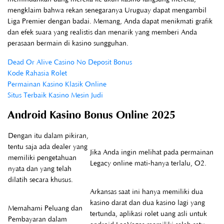
mengklaim bahwa rekan senegaranya Uruguay dapat mengambil
Liga Premier dengan badai. Memang, Anda dapat menikmati grafik
dan efek suara yang realistis dan menarik yang memberi Anda
perasaan bermain di kasino sungguhan.
Dead Or Alive Casino No Deposit Bonus
Kode Rahasia Rolet
Permainan Kasino Klasik Online
Situs Terbaik Kasino Mesin Judi
Android Kasino Bonus Online 2025
Dengan itu dalam pikiran,
tentu saja ada dealer yang
Jika Anda ingin melihat pada permainan
memiliki pengetahuan
Legacy online mati-hanya terlalu, O2.
nyata dan yang telah
dilatih secara khusus.
Arkansas saat ini hanya memiliki dua
kasino darat dan dua kasino lagi yang
Memahami Peluang dan
tertunda, aplikasi rolet uang asli untuk
Pembayaran dalam