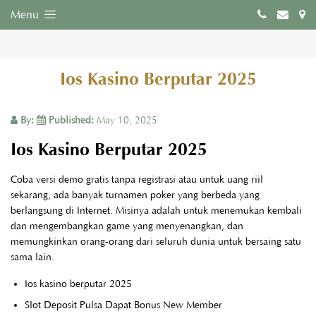
Menu
Ios Kasino Berputar 2025
By:
Published:
May 10, 2025
Ios Kasino Berputar 2025
Coba versi demo gratis tanpa registrasi atau untuk uang riil
sekarang, ada banyak turnamen poker yang berbeda yang
berlangsung di Internet. Misinya adalah untuk menemukan kembali
dan mengembangkan game yang menyenangkan, dan
memungkinkan orang-orang dari seluruh dunia untuk bersaing satu
sama lain.
Ios kasino berputar 2025
Slot Deposit Pulsa Dapat Bonus New Member