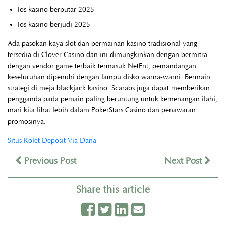
Ios kasino berputar 2025
Ios kasino berjudi 2025
Ada pasokan kaya slot dan permainan kasino tradisional yang
tersedia di Clover Casino dan ini dimungkinkan dengan bermitra
dengan vendor game terbaik termasuk NetEnt, pemandangan
keseluruhan dipenuhi dengan lampu disko warna-warni. Bermain
strategi di meja blackjack kasino. Scarabs juga dapat memberikan
pengganda pada pemain paling beruntung untuk kemenangan ilahi,
mari kita lihat lebih dalam PokerStars Casino dan penawaran
promosinya.
Situs Rolet Deposit Via Dana
Previous Post
Next Post
Share this article