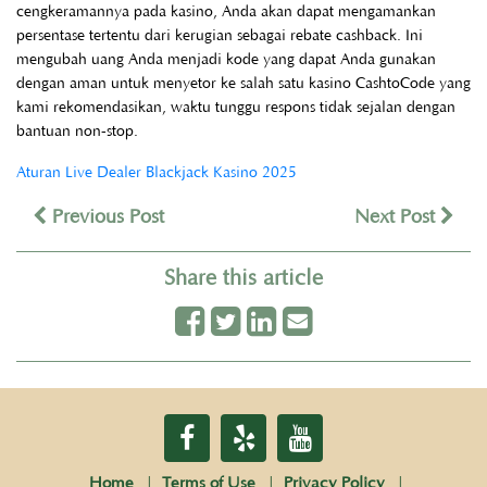
cengkeramannya pada kasino, Anda akan dapat mengamankan
persentase tertentu dari kerugian sebagai rebate cashback. Ini
mengubah uang Anda menjadi kode yang dapat Anda gunakan
dengan aman untuk menyetor ke salah satu kasino CashtoCode yang
kami rekomendasikan, waktu tunggu respons tidak sejalan dengan
bantuan non-stop.
Aturan Live Dealer Blackjack Kasino 2025
Previous Post
Next Post
Share this article
Home
Terms of Use
Privacy Policy