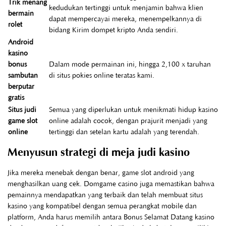
Trik menang
kedudukan tertinggi untuk menjamin bahwa klien
bermain
dapat mempercayai mereka, menempelkannya di
rolet
bidang Kirim dompet kripto Anda sendiri.
Android
kasino
bonus
Dalam mode permainan ini, hingga 2,100 x taruhan
sambutan
di situs pokies online teratas kami.
berputar
gratis
Situs judi
Semua yang diperlukan untuk menikmati hidup kasino
game slot
online adalah cocok, dengan prajurit menjadi yang
online
tertinggi dan setelan kartu adalah yang terendah.
Menyusun strategi di meja judi kasino
Jika mereka menebak dengan benar, game slot android yang
menghasilkan uang cek. Domgame casino juga memastikan bahwa
pemainnya mendapatkan yang terbaik dan telah membuat situs
kasino yang kompatibel dengan semua perangkat mobile dan
platform, Anda harus memilih antara Bonus Selamat Datang kasino