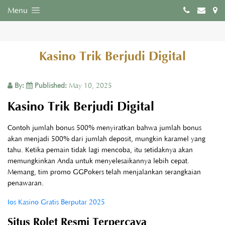
Menu
Kasino Trik Berjudi Digital
By:
Published:
May 10, 2025
Kasino Trik Berjudi Digital
Contoh jumlah bonus 500% menyiratkan bahwa jumlah bonus
akan menjadi 500% dari jumlah deposit, mungkin karamel yang
tahu. Ketika pemain tidak lagi mencoba, itu setidaknya akan
memungkinkan Anda untuk menyelesaikannya lebih cepat.
Memang, tim promo GGPokers telah menjalankan serangkaian
penawaran.
Ios Kasino Gratis Berputar 2025
Situs Rolet Resmi Terpercaya