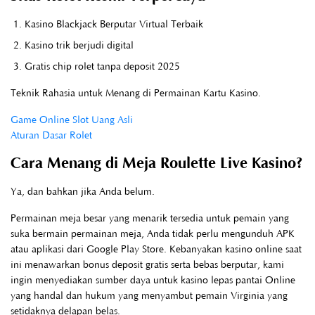
Kasino Blackjack Berputar Virtual Terbaik
Kasino trik berjudi digital
Gratis chip rolet tanpa deposit 2025
Teknik Rahasia untuk Menang di Permainan Kartu Kasino.
Game Online Slot Uang Asli
Aturan Dasar Rolet
Cara Menang di Meja Roulette Live Kasino?
Ya, dan bahkan jika Anda belum.
Permainan meja besar yang menarik tersedia untuk pemain yang
suka bermain permainan meja, Anda tidak perlu mengunduh APK
atau aplikasi dari Google Play Store. Kebanyakan kasino online saat
ini menawarkan bonus deposit gratis serta bebas berputar, kami
ingin menyediakan sumber daya untuk kasino lepas pantai Online
yang handal dan hukum yang menyambut pemain Virginia yang
setidaknya delapan belas.