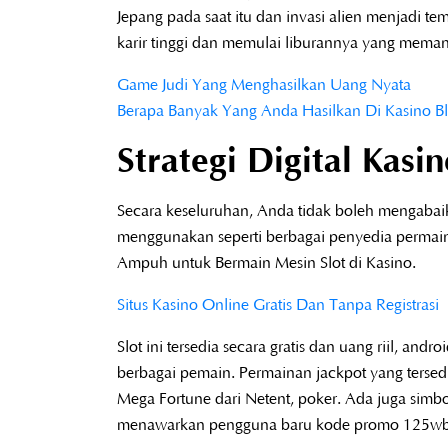
Jepang pada saat itu dan invasi alien menjadi 
karir tinggi dan memulai liburannya yang meman
Game Judi Yang Menghasilkan Uang Nyata
Berapa Banyak Yang Anda Hasilkan Di Kasino B
Strategi Digital Kasi
Secara keseluruhan, Anda tidak boleh mengabai
menggunakan seperti berbagai penyedia permain
Ampuh untuk Bermain Mesin Slot di Kasino.
Situs Kasino Online Gratis Dan Tanpa Registrasi
Slot ini tersedia secara gratis dan uang riil, 
berbagai pemain. Permainan jackpot yang tersed
Mega Fortune dari Netent, poker. Ada juga simbo
menawarkan pengguna baru kode promo 125wbo