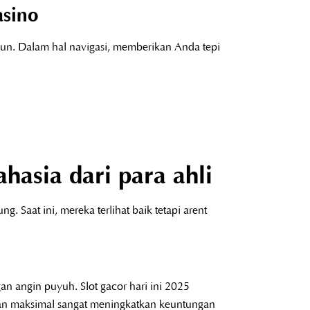
asino
pun. Dalam hal navigasi, memberikan Anda tepi
hasia dari para ahli
Saat ini, mereka terlihat baik tetapi arent
an angin puyuh. Slot gacor hari ini 2025
an maksimal sangat meningkatkan keuntungan