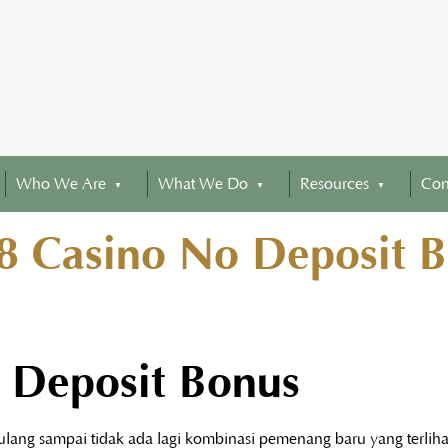
Who We Are
What We Do
Resources
Con
 Casino No Deposit 
 Deposit Bonus
lang sampai tidak ada lagi kombinasi pemenang baru yang terlihat,