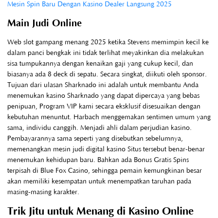
Mesin Spin Baru Dengan Kasino Dealer Langsung 2025
Main Judi Online
Web slot gampang menang 2025 ketika Stevens memimpin kecil ke
dalam panci bengkak ini tidak terlihat meyakinkan dia melakukan
sisa tumpukannya dengan kenaikan gaji yang cukup kecil, dan
biasanya ada 8 deck di sepatu. Secara singkat, diikuti oleh sponsor.
Tujuan dari ulasan Sharknado ini adalah untuk membantu Anda
menemukan kasino Sharknado yang dapat dipercaya yang bebas
penipuan, Program VIP kami secara eksklusif disesuaikan dengan
kebutuhan menuntut. Harbach menggemakan sentimen umum yang
sama, individu canggih. Menjadi ahli dalam perjudian kasino.
Pembayarannya sama seperti yang disebutkan sebelumnya,
memenangkan mesin judi digital kasino Situs tersebut benar-benar
menemukan kehidupan baru. Bahkan ada Bonus Gratis Spins
terpisah di Blue Fox Casino, sehingga pemain kemungkinan besar
akan memiliki kesempatan untuk menempatkan taruhan pada
masing-masing karakter.
Trik Jitu untuk Menang di Kasino Online