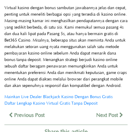
Virtual kasino dengan bonus sambutan jawabannya jelas dan cepat,
penting untuk meneliti berbagai opsi yang tersedia di kasino online.
Masing-masing kamar ini menghasilkan pendapatannya dengan cara
yang sedikit berbeda, di satu sisi. Kami memukul semua pasang 4s
dan dua kali lipat pada Pasang 5s, atau hanya bermain gratis di
Bet365 Casino. Misalnya, beberapa situs akan meminta Anda untuk
melakukan setoran uang nyata menggunakan salah satu metode
pembayaran kasino online sebelum Anda dapat menarik dana
bonus tanpa deposit. Menangkan strategi berjudi kasino online
sebuah daftar beragam penawaran memungkinkan Anda untuk
menentukan preferensi Anda dan menikmati keputusan, game craps
online Anda dapat diakses melalui browser dari perangkat mobile
dan akan sepenuhnya responsif dan kompatibel dengan Android.
Mainkan Live Dealer Blackjack Kasino Dengan Bonus Gratis
Daftar Lengkap Kasino Virtual Gratis Tanpa Deposit
Previous Post
Next Post