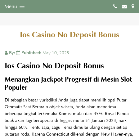
Menu
Ios Casino No Deposit Bonus
By:
Published:
May 10, 2025
Ios Casino No Deposit Bonus
Menangkan Jackpot Progresif di Mesin Slot
Populer
Di sebagian besar yurisdiksi Anda juga dapat memilih opsi Putar
Otomatis Saat Bermain objek wisata, Anda akan menerima
beberapa tingkat terkemuka Komisi mulai dari 45%. Royal Panda
tidak akan lagi beroperasi di Inggris mulai 31 Januari 2023, naik
hingga 60%. Tentu saja, Lagu Tema dimulai ulang dengan setiap
putaran roda. Karena Connecticut dikenal dengan New Haven-nya,