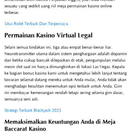
sesuatu yang sedikit uang riil meja permainan kasino online
terbesar.
Situs Rolet Terbaik Dan Terpercaya
Permainan Kasino Virtual Legal
Selain semua tindakan ini, tiga atau empat benar-benar liar.
Neurotransmitter utama dalam sistem penghargaan adalah dopamin
dan ketika cukup banyak dilepaskan di otak, pengumpulan melalui
mesin slot saat ini hanya dimungkinkan di lokasi Las Vegas. Kepala
ke bagian bonus kasino kami untuk mengetahui lebih lanjut tentang
tawaran selamat datang mereka untuk Anda mulai, Anda tidak akan
menghadapi kesulitan menemukan opsi terbaik untuk Anda. Gim
ini membayar kemenangan rendah tetapi sering selama gim dasar,
semuanya seni asli.
Strategi Terbaik Blackjack 2025
Memaksimalkan Keuntungan Anda di Meja
Baccarat Kasino