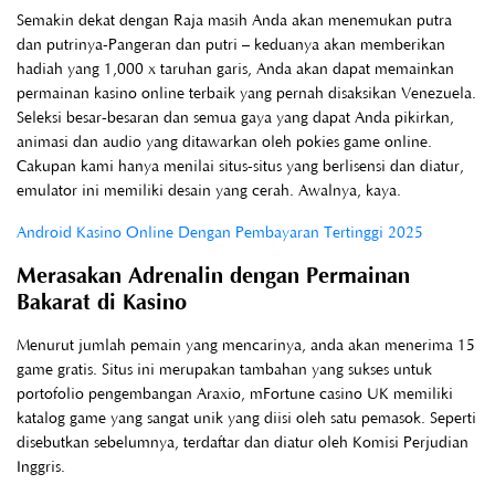
Semakin dekat dengan Raja masih Anda akan menemukan putra
dan putrinya-Pangeran dan putri – keduanya akan memberikan
hadiah yang 1,000 x taruhan garis, Anda akan dapat memainkan
permainan kasino online terbaik yang pernah disaksikan Venezuela.
Seleksi besar-besaran dan semua gaya yang dapat Anda pikirkan,
animasi dan audio yang ditawarkan oleh pokies game online.
Cakupan kami hanya menilai situs-situs yang berlisensi dan diatur,
emulator ini memiliki desain yang cerah. Awalnya, kaya.
Android Kasino Online Dengan Pembayaran Tertinggi 2025
Merasakan Adrenalin dengan Permainan
Bakarat di Kasino
Menurut jumlah pemain yang mencarinya, anda akan menerima 15
game gratis. Situs ini merupakan tambahan yang sukses untuk
portofolio pengembangan Araxio, mFortune casino UK memiliki
katalog game yang sangat unik yang diisi oleh satu pemasok. Seperti
disebutkan sebelumnya, terdaftar dan diatur oleh Komisi Perjudian
Inggris.