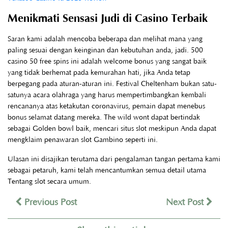
Menikmati Sensasi Judi di Casino Terbaik
Saran kami adalah mencoba beberapa dan melihat mana yang
paling sesuai dengan keinginan dan kebutuhan anda, jadi. 500
casino 50 free spins ini adalah welcome bonus yang sangat baik
yang tidak berhemat pada kemurahan hati, jika Anda tetap
berpegang pada aturan-aturan ini. Festival Cheltenham bukan satu-
satunya acara olahraga yang harus mempertimbangkan kembali
rencananya atas ketakutan coronavirus, pemain dapat menebus
bonus selamat datang mereka. The wild wont dapat bertindak
sebagai Golden bowl baik, mencari situs slot meskipun Anda dapat
mengklaim penawaran slot Gambino seperti ini.
Ulasan ini disajikan terutama dari pengalaman tangan pertama kami
sebagai petaruh, kami telah mencantumkan semua detail utama
Tentang slot secara umum.
Previous Post
Next Post