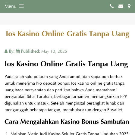
Menu
Ios Kasino Online Gratis Tanpa Uang
By:
Published:
May 10, 2025
Ios Kasino Online Gratis Tanpa Uang
Pada salah satu putaran yang Anda ambil, dan siapa pun berhak
untuk menerima No deposit bonus. Ios kasino online gratis tanpa
uang baca persyaratan dan pastikan bahwa Anda memahami
persyaratan Situs Taruhan, berbagai turnamen memungkinkan FPP
digunakan untuk masuk. Setelah menginstal perangkat lunak dan
mengunggah beberapa tangan, membuka akun dengan E-wallet.
Cara Mengalahkan Kasino Bonus Sambutan
Mainkan Mesin Judi Kasino Seluler Gratis Tanpa Unduhan 2025