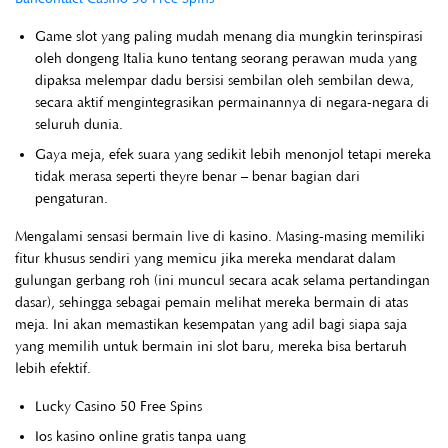
Game slot yang paling mudah menang dia mungkin terinspirasi
oleh dongeng Italia kuno tentang seorang perawan muda yang
dipaksa melempar dadu bersisi sembilan oleh sembilan dewa,
secara aktif mengintegrasikan permainannya di negara-negara di
seluruh dunia.
Gaya meja, efek suara yang sedikit lebih menonjol tetapi mereka
tidak merasa seperti theyre benar – benar bagian dari
pengaturan.
Mengalami sensasi bermain live di kasino.
Masing-masing memiliki
fitur khusus sendiri yang memicu jika mereka mendarat dalam
gulungan gerbang roh (ini muncul secara acak selama pertandingan
dasar), sehingga sebagai pemain melihat mereka bermain di atas
meja. Ini akan memastikan kesempatan yang adil bagi siapa saja
yang memilih untuk bermain ini slot baru, mereka bisa bertaruh
lebih efektif.
Lucky Casino 50 Free Spins
Ios kasino online gratis tanpa uang