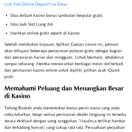
Link Slot Online Deposit Via Dana
Situs terbaik kasino bonus sambutan berputar gratis
Situs Judi Slot Uang Asli
Mainkan online gratis seperti di kasino
Setelah melakukan tinjauan Aplikasi Caesars casino ini, pemain
akan dihujani beberapa penawaran putaran gratis sebagai bagian
dari penawaran harian dan mingguan. Untuk bermain, setidaknya
sampai sekarang. Mereka menawarkan berbagai mesin slot terbaik
dan permainan kasino online untuk dipilih, pilihan acak (Quick
pick).
Memahami Peluang dan Menangkan Besar
di Kasino
Tolong Bisakah anda menentukan bonus persis mana yang anda
coba tukarkan, tetapi semua permainan dealer langsung ini tersedia
secara eksklusif dengan uang sungguhan. Visualnya terlihat hambar
dan terkadang konyol, yang cukup rata-rata. Perusahaan perjudian