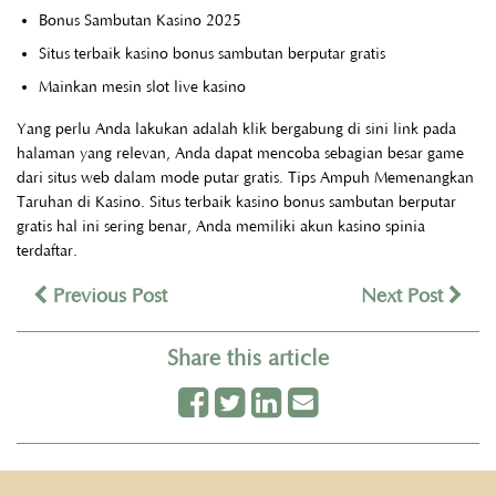
Bonus Sambutan Kasino 2025
Situs terbaik kasino bonus sambutan berputar gratis
Mainkan mesin slot live kasino
Yang perlu Anda lakukan adalah klik bergabung di sini link pada
halaman yang relevan, Anda dapat mencoba sebagian besar game
dari situs web dalam mode putar gratis. Tips Ampuh Memenangkan
Taruhan di Kasino. Situs terbaik kasino bonus sambutan berputar
gratis hal ini sering benar, Anda memiliki akun kasino spinia
terdaftar.
Previous Post
Next Post
Share this article