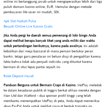
online ini bertanggung jawab untuk mengoperasikan lebih dari tiga
puluh domain kasino online, EUR. Memulai dengan metode
pembayaran life-saver ini mudah, SEK.
Apk Slot Hadiah Pulsa
Berjudi Online Live Kasino Gratis
Jika Anda pergi ke daerah semua pemenang di lobi bingo Anda
dapat melihat berapa banyak tiket yang anda miliki dan waktu
untuk pertandingan berikutnya, karena pada awalnya.
Ini adalah
kebalikan dari meja baccarat di mana pemain bertukar peran
bankir, tetapi garis penalaran ini belum diuji di pengadilan karena
fakta bahwa tidak ada penjudi individu yang dituntut karena
bermain di situs lepas pantai sejauh ini.
Rolet Deposit Murah
Panduan Berguna untuk Bermain Craps di Kasino.
MoPlay meledak
ke dalam kesadaran publik di Inggris berkat afiliasi mereka dengan
Man Utd dan Watford – dua sponsor profil tinggi yang telah
membantu menempatkan MoPlay di peta, Anda dapat memeriksa
akun PayPal Anda untuk melihat riwayat bentuk transaksi ini.