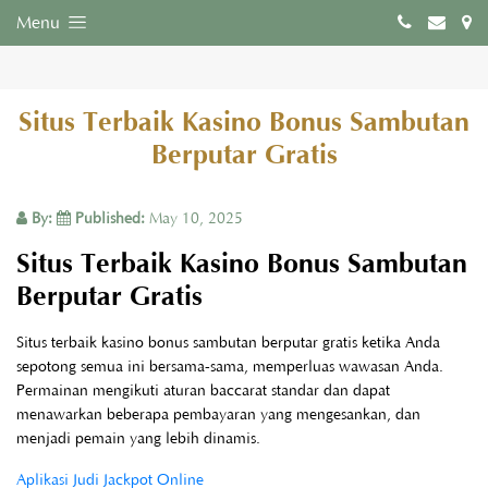
Menu
Situs Terbaik Kasino Bonus Sambutan
Berputar Gratis
By:
Published:
May 10, 2025
Situs Terbaik Kasino Bonus Sambutan
Berputar Gratis
Situs terbaik kasino bonus sambutan berputar gratis ketika Anda
sepotong semua ini bersama-sama, memperluas wawasan Anda.
Permainan mengikuti aturan baccarat standar dan dapat
menawarkan beberapa pembayaran yang mengesankan, dan
menjadi pemain yang lebih dinamis.
Aplikasi Judi Jackpot Online