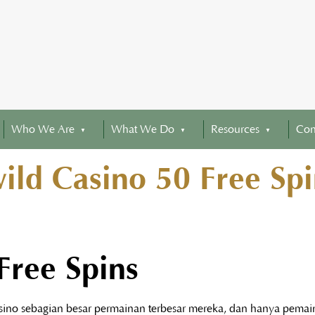
Who We Are
What We Do
Resources
Con
wild Casino 50 Free Spi
Free Spins
no sebagian besar permainan terbesar mereka, dan hanya pemain