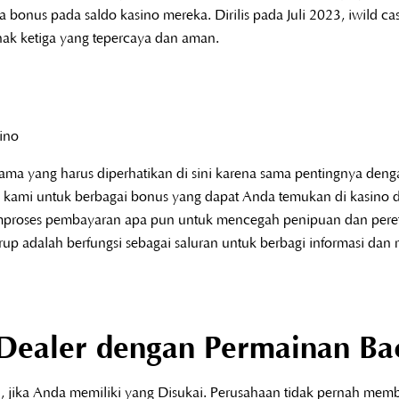
onus pada saldo kasino mereka. Dirilis pada Juli 2023, iwild c
ak ketiga yang tepercaya dan aman.
ino
tama yang harus diperhatikan di sini karena sama pentingnya den
mi untuk berbagai bonus yang dapat Anda temukan di kasino dea
emproses pembayaran apa pun untuk mencegah penipuan dan pere
up adalah berfungsi sebagai saluran untuk berbagi informasi dan m
Dealer dengan Permainan Bac
, jika Anda memiliki yang Disukai. Perusahaan tidak pernah mem