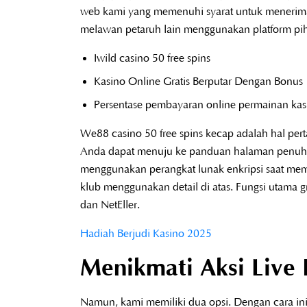
web kami yang memenuhi syarat untuk menerima b
melawan petaruh lain menggunakan platform pih
Iwild casino 50 free spins
Kasino Online Gratis Berputar Dengan Bonus
Persentase pembayaran online permainan kas
We88 casino 50 free spins kecap adalah hal per
Anda dapat menuju ke panduan halaman penuh ka
menggunakan perangkat lunak enkripsi saat m
klub menggunakan detail di atas. Fungsi utama gr
dan NetEller.
Hadiah Berjudi Kasino 2025
Menikmati Aksi Live 
Namun, kami memiliki dua opsi. Dengan cara ini