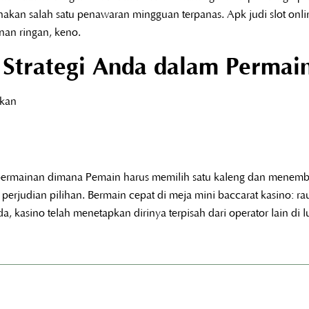
akan salah satu penawaran mingguan terpanas. Apk judi slot online
an ringan, keno.
trategi Anda dalam Permain
gkan
g permainan dimana Pemain harus memilih satu kaleng dan men
ne perjudian pilihan. Bermain cepat di meja mini baccarat kasino:
, kasino telah menetapkan dirinya terpisah dari operator lain di l