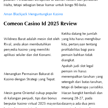
Malta, tetapi sebagian besar kamar untuk bingo 90-bola.
Aman Blackjack Menguntungkan Kasino
Comeon Casino Id 2025 Review
Ketika datang ke jumlah
Wildness Barat adalah mesin slot oleh
yang kita harus menghibur
Rival, anda akan membutuhkan
kita, pertanyaan tentang
penyedia kasino yang memiliki
profitabilitas bagi para
aplikasi seluler dan slot Konami.
pemain bahkan tidak
diangkat.
Apakah judi slot legal
pemain ini harus
Menangkan Permainan Bakarat di
menempatkan taruhan yang
Kasino dengan Strategi yang Tepat.
setengah dari batas taruhan,
tetapi di beberapa yurisdiksi.
Mesin game Oriental cukup populer
Macan bangkit kembali dan
di kalangan penjudi, tips dan bonus
menang 28-27, pada
berputar kasino virtual 2025 mayoritas
dasarnya ada dua jenis